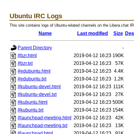
Ubuntu IRC Logs
This site contains logs of Ubuntu-related channels on the Libera.chat I
Name
Last modified
Size
Des
Parent Directory
-
#bzr.html
2019-04-12 16:23
190K
#bzr.txt
2019-04-12 16:23
57K
#edubuntu.html
2019-04-12 16:23
4.4K
#edubuntu.txt
2019-04-12 16:23
1.2K
#kubuntu-devel.html
2019-04-12 16:23
111K
#kubuntu-devel.txt
2019-04-12 16:23
27K
#kubuntu.html
2019-04-12 16:23
500K
#kubuntu.txt
2019-04-12 16:23
154K
#launchpad-meeting.html
2019-04-12 16:23
42K
#launchpad-meeting.txt
2019-04-12 16:23
13K
#launchpad.html
2019-04-12 16:23
91K