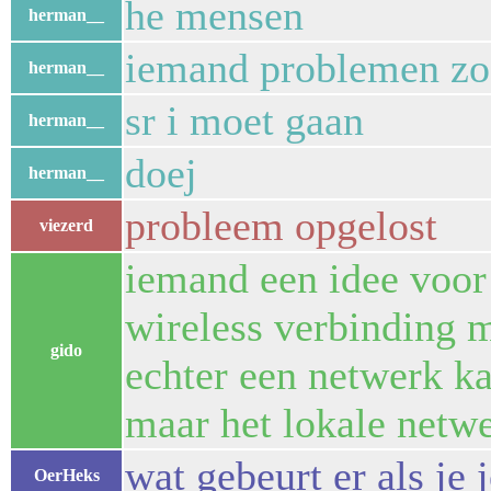
he mensen
herman__
iemand problemen zoal
herman__
sr i moet gaan
herman__
doej
herman__
probleem opgelost
viezerd
iemand een idee voor
wireless verbinding 
gido
echter een netwerk ka
maar het lokale netwe
wat gebeurt er als je 
OerHeks