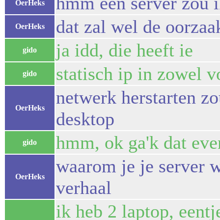
hmm een server zou ik
OerHeks
dat zal wel de oorzaa
OerHeks
ja idd, die heeft ie
gido
statisch ip in zowel 
gido
netwerk herstarten z
OerHeks
desktop
hmm, ok ga'k dat eve
gido
waarom je je server w
OerHeks
verhaal
ik heb 2 laptop, eentj