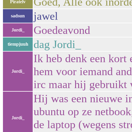
Goed, Alle ook inorde
Piratelv
jawel
sadsun
Goedeavond
Jordi_
dag Jordi_
tiempjuuh
Ik heb denk een kort 
hem voor iemand ander
Jordi_
irc maar hij gebruikt
Hij was een nieuwe in
ubuntu op ze netbook, 
Jordi_
de laptop (wegens str