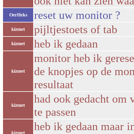
ook niet kan zien waa
reset uw monitor ?
OerHeks
pijltjestoets of tab
kizmet
heb ik gedaan
kizmet
monitor heb ik gerese
de knopjes op de moni
kizmet
resultaat
had ook gedacht om vi
kizmet
te passen
heb ik gedaan maar in
kizmet