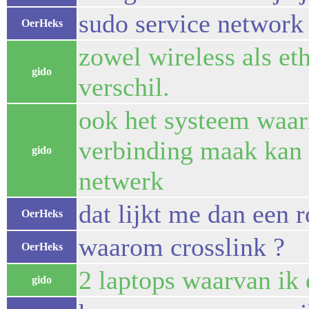
sudo service network 
OerHeks
zowel wireless als et
gido
verschil.
ook het systeem waarm
verbinding maak kan a
gido
netwerk
dat lijkt me dan een r
OerHeks
waarom crosslink ?
OerHeks
2 laptops waarvan ik e
gido