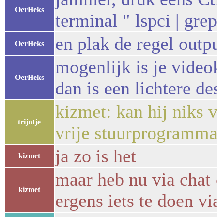
OerHeks
terminal " lspci | gr
en plak de regel outpu
OerHeks
mogenlijk is je videok
OerHeks
dan is een lichtere de
kizmet: kan hij niks v
trijntje
vrije stuurprogramma
ja zo is het
kizmet
maar heb nu via chat
kizmet
ergens iets te doen vi