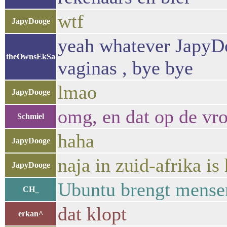
wtf
JapyDooge
yeah whatever JapyDo
theOwnsEkSa
vaginas , bye bye
lmao
JapyDooge
omg, en dat op de vr
Schmiel
haha
JapyDooge
naja in zuid-afrika is 
JapyDooge
Ubuntu brengt mense
CH_
dat klopt
erkan^