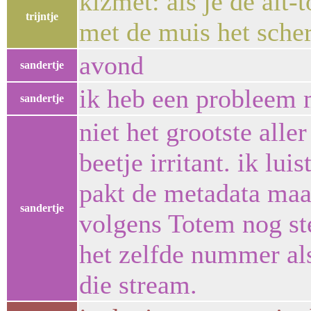
kizmet: als je de alt-
trijntje
met de muis het sche
avond
sandertje
ik heb een probleem 
sandertje
niet het grootste all
beetje irritant. ik lui
pakt de metadata maar
sandertje
volgens Totem nog ste
het zelfde nummer al
die stream.