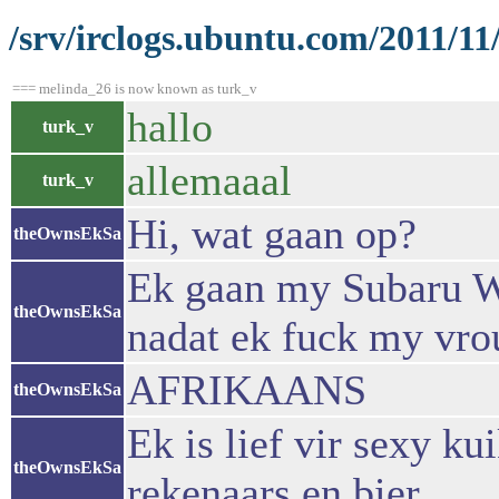
/srv/irclogs.ubuntu.com/2011/11
=== melinda_26 is now known as turk_v
hallo
turk_v
allemaaal
turk_v
Hi, wat gaan op?
theOwnsEkSa
Ek gaan my Subaru W
theOwnsEkSa
nadat ek fuck my vro
AFRIKAANS
theOwnsEkSa
Ek is lief vir sexy ku
theOwnsEkSa
rekenaars en bier