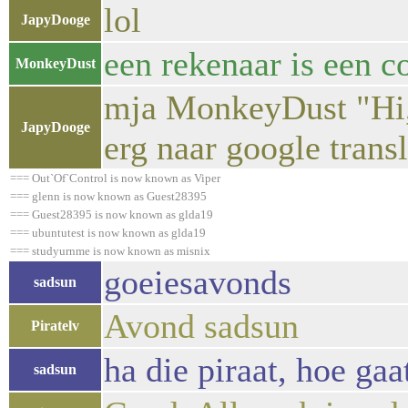
lol
JapyDooge
een rekenaar is een 
MonkeyDust
mja MonkeyDust "Hi, 
JapyDooge
erg naar google transl
=== Out`Of`Control is now known as Viper
=== glenn is now known as Guest28395
=== Guest28395 is now known as glda19
=== ubuntutest is now known as glda19
=== studyurnme is now known as misnix
goeiesavonds
sadsun
Avond sadsun
Piratelv
ha die piraat, hoe gaa
sadsun