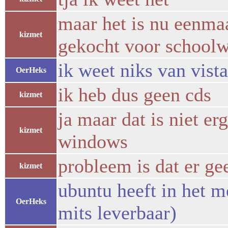
maar het is nu eenma
kizmet
gekocht voor school
ik weet niks van vista
OerHeks
ik heb dus geen cds
kizmet
ja maar dat is niet er
kizmet
windows
probleem is dat er gee
kizmet
ubuntu heeft in het 
OerHeks
mits leverbaar)