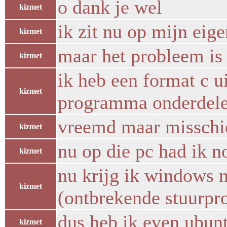
o dank je wel
kizmet
ik zit nu op mijn eig
kizmet
maar het probleem is
kizmet
ik heb een format c u
kizmet
programma onderdele
vreemd maar misschie
kizmet
nu op die pc had ik n
kizmet
nu krijg ik windows n
kizmet
(ontbrekende stuurpr
dus heb ik even ubu
kizmet