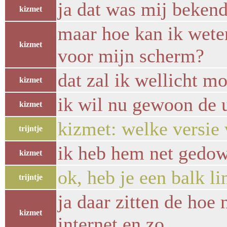
ja dat was mij beken
kizmet
maar hoe kan ik wete
kizmet
voor mijn scherm?
dat zal ik wellicht 
kizmet
ik wil nu gewoon de 
kizmet
kizmet: welke versie 
trijntje
ik heb hem net gedow
kizmet
ok, heb je een balk li
trijntje
ja daar zitten de hoe
kizmet
internet en zo