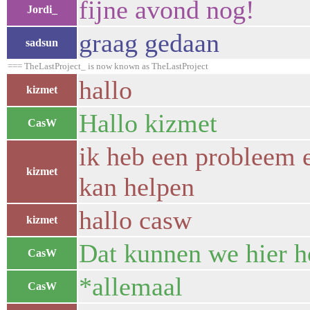
fijne avond nog!
Jordi_
graag gedaan
sadsun
=== TheLastProject_ is now known as TheLastProject
hallo
kizmet
Hallo kizmet
CasW
ik heb een probleem 
kizmet
kan helpen
hallo casw
kizmet
Dat kunnen we hier h
CasW
*allemaal
CasW