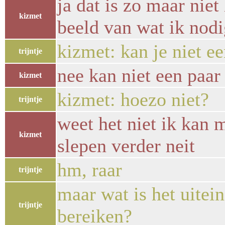
ja dat is zo maar niet
kizmet
beeld van wat ik nod
kizmet: kan je niet e
trijntje
nee kan niet een paar
kizmet
kizmet: hoezo niet?
trijntje
weet het niet ik kan 
kizmet
slepen verder neit
hm, raar
trijntje
maar wat is het uitein
trijntje
bereiken?