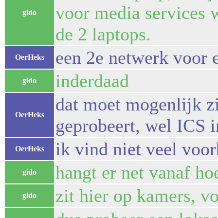
voor media services w
gido
de 2 laptops.
een 2e netwerk voor e
OerHeks
inderdaad
gido
dat moet mogenlijk zij
OerHeks
geprobeert, wel ICS i
ik vind niet veel voo
OerHeks
hangt er net vanaf ho
gido
zit hier op kamers, v
gido