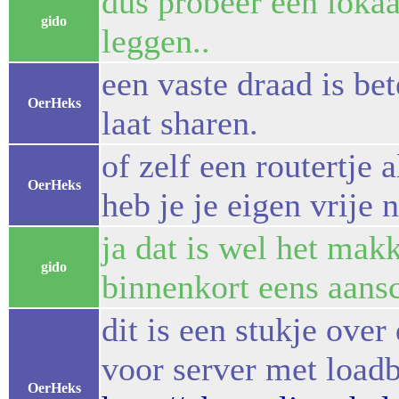
dus probeer een lokaa
gido
leggen..
een vaste draad is bet
OerHeks
laat sharen.
of zelf een routertje 
OerHeks
heb je je eigen vrije 
ja dat is wel het makk
gido
binnenkort eens aans
dit is een stukje ove
voor server met loadb
OerHeks