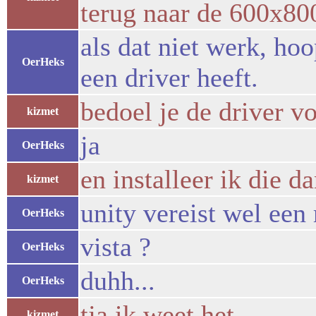
terug naar de 600x80
als dat niet werk, ho
OerHeks
een driver heeft.
bedoel je de driver v
kizmet
ja
OerHeks
en installeer ik die da
kizmet
unity vereist wel een 
OerHeks
vista ?
OerHeks
duhh...
OerHeks
tja ik weet het
kizmet