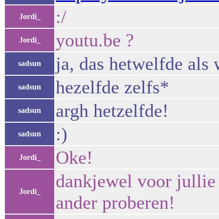
:/
Jordi_
youtu.be ?
Jordi_
ja, das hetwelfde al
sadsun
hezelfde zelfs*
sadsun
argh hetzelfde!
sadsun
:)
sadsun
Oke!
Jordi_
dankjewel voor jullie
Jordi_
ander proberen!