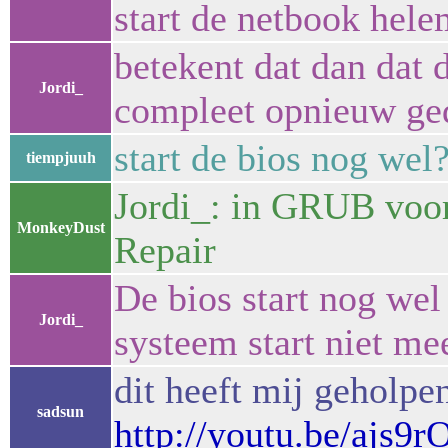
start de netbook hele
betekent dat dan dat d
Jordi_
compleet opnieuw ge
start de bios nog wel
tiempjuuh
Jordi_: in GRUB voo
MonkeyDust
Repair
De bios start nog wel
Jordi_
systeem start niet me
dit heeft mij geholpe
sadsun
http://youtu.be/ajs9