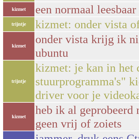
een normaal leesbaar
kizmet
kizmet: onder vista o
trijntje
onder vista krijg ik n
kizmet
ubuntu
kizmet: je kan in het
stuurprogramma's" ki
trijntje
driver voor je videoka
heb ik al geprobeerd 
kizmet
geen vrij of zoiets
jammer, druk eens Ctrl