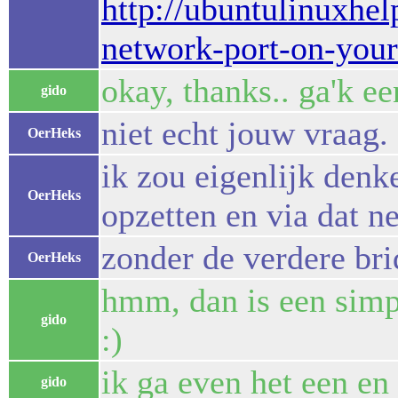
http://ubuntulinuxhe
network-port-on-you
okay, thanks.. ga'k 
gido
niet echt jouw vraag.
OerHeks
ik zou eigenlijk denk
OerHeks
opzetten en via dat n
zonder de verdere bri
OerHeks
hmm, dan is een simpe
gido
:)
ik ga even het een en
gido