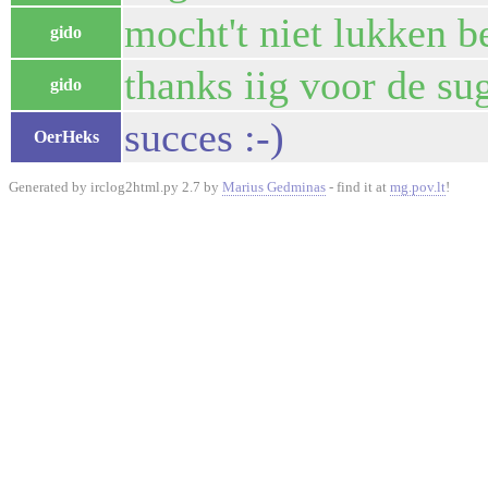
mocht't niet lukken be
gido
thanks iig voor de sug
gido
succes :-)
OerHeks
Generated by irclog2html.py 2.7 by
Marius Gedminas
- find it at
mg.pov.lt
!