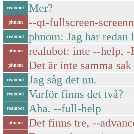
Mer?
realubot
--qt-fullscreen-screen
phnom
phnom: Jag har redan l
realubot
realubot: inte --help, 
phnom
Det är inte samma sak
phnom
Jag såg det nu.
realubot
Varför finns det två?
realubot
Aha. --full-help
realubot
Det finns tre, --advan
phnom