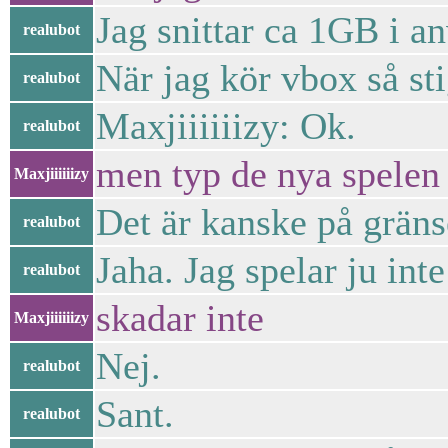
Jag snittar ca 1GB i a
realubot
När jag kör vbox så st
realubot
Maxjiiiiiizy: Ok.
realubot
men typ de nya spelen 
Maxjiiiiiizy
Det är kanske på grän
realubot
Jaha. Jag spelar ju inte
realubot
skadar inte
Maxjiiiiiizy
Nej.
realubot
Sant.
realubot