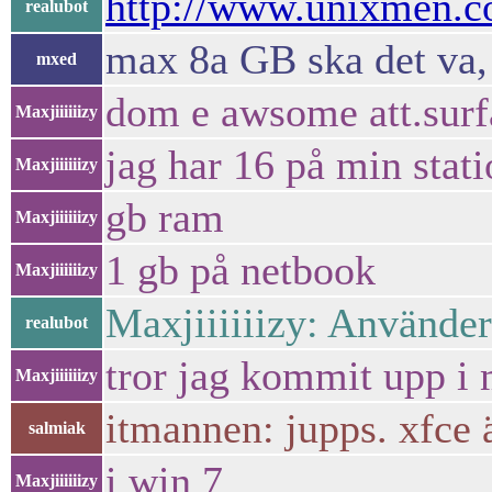
http://www.unixmen.co
realubot
max 8a GB ska det va,
mxed
dom e awsome att.sur
Maxjiiiiiizy
jag har 16 på min stat
Maxjiiiiiizy
gb ram
Maxjiiiiiizy
1 gb på netbook
Maxjiiiiiizy
Maxjiiiiiizy: Använde
realubot
tror jag kommit upp 
Maxjiiiiiizy
itmannen: jupps. xfce 
salmiak
i win 7
Maxjiiiiiizy