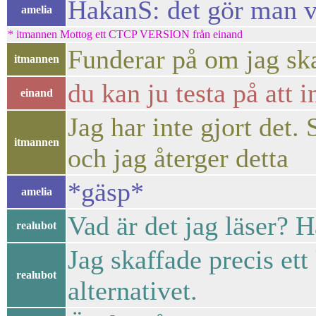
HakanS: det gör man vä
amelia
* itmannen Mottog ett CTCP VERSION från einand
Funderar på om jag ska
itmannen
du kan ju testa på att 
einand
Jag har inte gjort det.
itmannen
och jag återger detta
*gäsp*
amelia
Vad är det jag läser? 
realubot
Jag skaffade precis ett
realubot
alternativet.