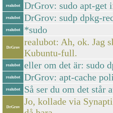
DrGrov: sudo apt-get i
realubot
DrGrov: sudp dpkg-re
realubot
*sudo
realubot
realubot: Ah, ok. Jag s
DrGrov
Kubuntu-full.
eller om det är: sudo 
realubot
DrGrov: apt-cache po
realubot
Så ser du om det står at
realubot
Jo, kollade via Synapt
DrGrov
då bara