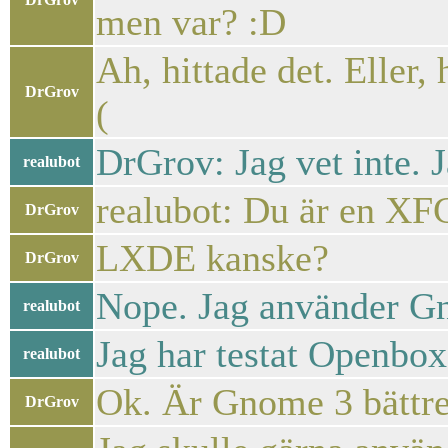
men var? :D
Ah, hittade det. Eller,
DrGrov
(
DrGrov: Jag vet inte. 
realubot
realubot: Du är en XF
DrGrov
LXDE kanske?
DrGrov
Nope. Jag använder Gn
realubot
Jag har testat Openb
realubot
Ok. Är Gnome 3 bättr
DrGrov