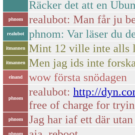
Räcker det att en Ubun
realubot: Man får ju b
phnom
phnom: Var läser du de
realubot
Mint 12 ville inte alls 
itmannen
Men jag ids inte forsk
itmannen
wow första snödagen
einand
realubot:
http://dyn.co
phnom
free of charge for tryi
Jag har iaf ett där utan
phnom
aja, reboot...
phnom