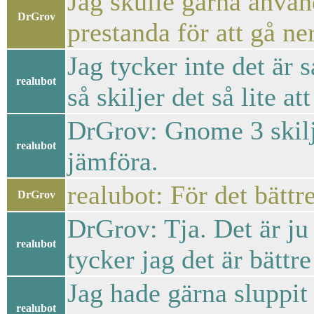
Jag skulle gärna anvä
DrGrov
prestanda för att gå ne
Jag tycker inte det är
realubot
så skiljer det så lite a
DrGrov: Gnome 3 skilje
realubot
jämföra.
realubot: För det bättre
DrGrov
DrGrov: Tja. Det är ju
realubot
tycker jag det är bätt
Jag hade gärna sluppit
realubot