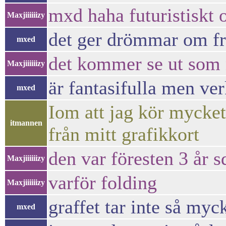
mxd haha futuristiskt o
Maxjiiiiiizy
det ger drömmar om f
mxed
det kommer se ut som n
Maxjiiiiiizy
är fantasifulla men ve
mxed
Iom att jag kör mycket
itmannen
från mitt grafikkort
den var föresten 3 år s
Maxjiiiiiizy
varför folding
Maxjiiiiiizy
graffet tar inte så myc
mxed