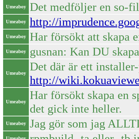
Det medföljer en so-f
Umeaboy
http://imprudence.goo
Umeaboy
Har försökt att skapa e
Umeaboy
gusnan: Kan DU skapa 
Umeaboy
Det där är ett installer
Umeaboy
http://wiki.kokuaview
Har försökt skapa en s
Umeaboy
det gick inte heller.
Jag gör som jag ALLTI
Umeaboy
rpmbuild -ta eller -tb
Umeaboy