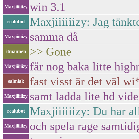
win 3.1
Maxjiiiiiizy
Maxjiiiiiizy: Jag tänk
realubot
samma då
Maxjiiiiiizy
>> Gone
itmannen
får nog baka litte hig
Maxjiiiiiizy
fast visst är det väl 
salmiak
samt ladda lite hd vid
Maxjiiiiiizy
Maxjiiiiiizy: Du har a
realubot
och spela rage samtidi
Maxjiiiiiizy