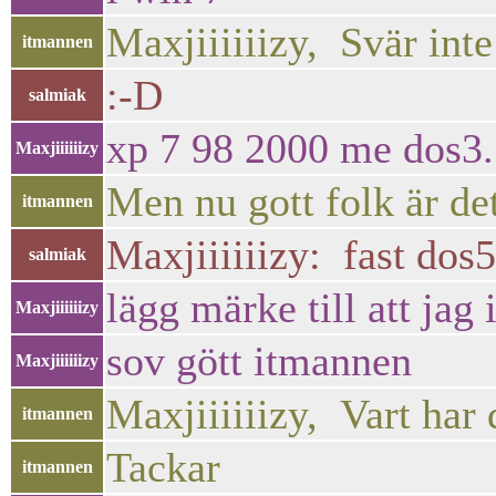
Maxjiiiiiizy, Svär inte
itmannen
:-D
salmiak
xp 7 98 2000 me dos3
Maxjiiiiiizy
Men nu gott folk är de
itmannen
Maxjiiiiiizy: fast dos
salmiak
lägg märke till att ja
Maxjiiiiiizy
sov gött itmannen
Maxjiiiiiizy
Maxjiiiiiizy, Vart har 
itmannen
Tackar
itmannen