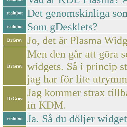
Det genomskinliga som
realubot
Som gDesklets?
realubot
Jo, det är Plasma Widg
DrGrov
Men den går att göra s
widgets. Så i princip s
DrGrov
jag har för lite utrymm
Jag kommer strax tillba
DrGrov
in KDM.
Ja. Så du döljer widge
realubot