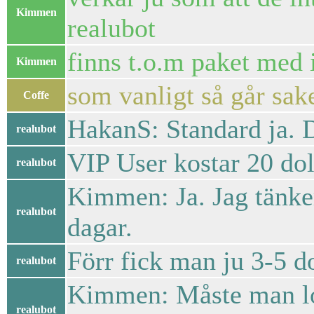
Kimmen
realubot
finns t.o.m paket med 
Kimmen
som vanligt så går sak
Coffe
HakanS: Standard ja. De
realubot
VIP User kostar 20 doll
realubot
Kimmen: Ja. Jag tänker
realubot
dagar.
Förr fick man ju 3-5 d
realubot
Kimmen: Måste man lo
realubot