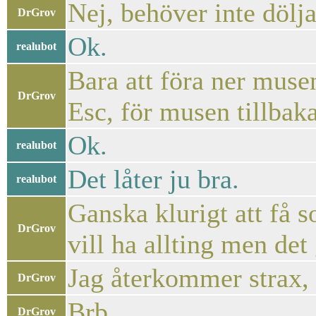
Nej, behöver inte dölj
DrGrov
Ok.
realubot
Bara att föra ner muse
DrGrov
Esc, för musen tillbaka
Ok.
realubot
Det låter ju bra.
realubot
Ganska klurigt att få s
DrGrov
vill ha allting men det 
Jag återkommer strax,
DrGrov
Brb
DrGrov