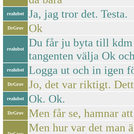
Ja, jag tror det. Testa.
realubot
Ok
DrGrov
Du får ju byta till kd
realubot
tangenten välja Ok och 
Logga ut och in igen fö
realubot
Jo, det var riktigt. De
DrGrov
Ok. Ok.
realubot
Men får se, hamnar att 
DrGrov
Men hur var det man 
DrGrov