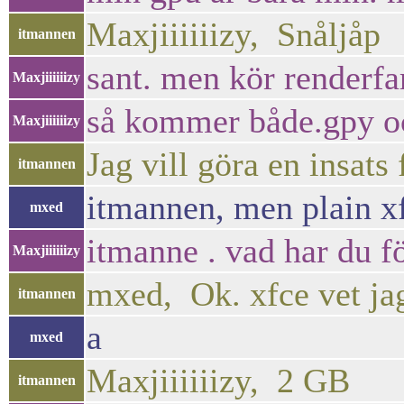
Maxjiiiiiizy, Snåljåp
itmannen
sant. men kör renderfa
Maxjiiiiiizy
så kommer både.gpy och
Maxjiiiiiizy
Jag vill göra en insat
itmannen
itmannen, men plain xf
mxed
itmanne . vad har du f
Maxjiiiiiizy
mxed, Ok. xfce vet jag
itmannen
a
mxed
Maxjiiiiiizy, 2 GB
itmannen