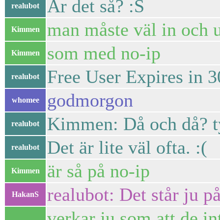
Är det så? :S
realubot
man måste väl in och u
Kimmen
som med no-ip
Kimmen
Free User Expires in 
realubot
godmorgon
whomee
Kimmen: Då och då? t
realubot
Det är lite väl ofta. :(
realubot
är så på no-ip
Kimmen
realubot: Det står ju p
HakanS
verkar ju som att de in