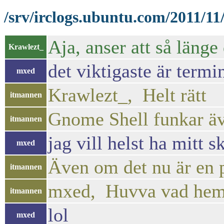
/srv/irclogs.ubuntu.com/2011/11
Aja, anser att så länge
Krawlezt_
det viktigaste är term
mxed
Krawlezt_, Helt rätt
itmannen
Gnome Shell funkar äv
itmannen
jag vill helst ha mitt s
mxed
Även om det nu är en p
itmannen
mxed, Huvva vad hem
itmannen
lol
mxed