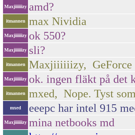
amd?
Maxjiiiiiizy
max Nividia
itmannen
ok 550?
Maxjiiiiiizy
sli?
Maxjiiiiiizy
Maxjiiiiiizy, GeForce
itmannen
ok. ingen fläkt på det 
Maxjiiiiiizy
mxed, Nope. Tyst som 
itmannen
eeepc har intel 915 me
mxed
mina netbooks md
Maxjiiiiiizy