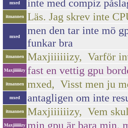
inte med compiz påsla
mxed
Läs. Jag skrev inte CP
itmannen
men den tar inte mö gp
mxed
funkar bra
Maxjiiiiiizy, Varför int
itmannen
fast en vettig gpu bor
Maxjiiiiiizy
mxed, Visst men ju mer 
itmannen
antagligen om inte resu
mxed
Maxjiiiiiizy, Vem skull
itmannen
min gpu är bara min.
Maxjiiiiiizy