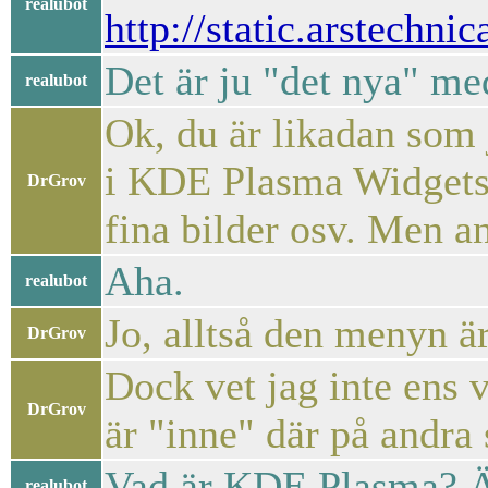
realubot
http://static.arstechni
Det är ju "det nya" m
realubot
Ok, du är likadan som j
i KDE Plasma Widgets 
DrGrov
fina bilder osv. Men an
Aha.
realubot
Jo, alltså den menyn är
DrGrov
Dock vet jag inte ens 
DrGrov
är "inne" där på andra 
Vad är KDE Plasma? Är
realubot