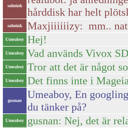
salmiak
hårddisk har helt plötsl
Maxjiiiiiizy: mm.. natt
salmiak
Hej!
Umeaboy
Vad används Vivox SDK
Umeaboy
Tror att det är något s
Umeaboy
Det finns inte i Mageia
Umeaboy
Umeaboy, En googling sä
gusnan
du tänker på?
gusnan: Nej, det är rel
Umeaboy