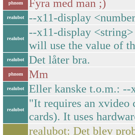
Fyra med man ;)
phnom
--x11-display <number
realubot
--x11-display <string
realubot
will use the value of
Det låter bra.
realubot
Mm
phnom
Eller kanske t.o.m.: --
realubot
"It requires an xvideo 
realubot
cards). It uses hardwa
realubot: Det blev pr