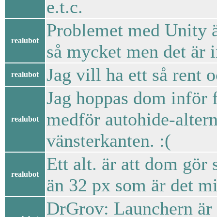
e.t.c.
Problemet med Unity är
realubot
så mycket men det är i
Jag vill ha ett så ren
realubot
Jag hoppas dom inför f
medför autohide-altern
realubot
vänsterkanten. :(
Ett alt. är att dom gör
realubot
än 32 px som är det mi
DrGrov: Launchern är d