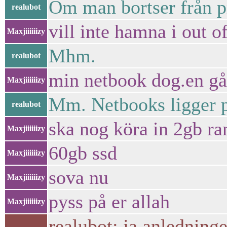
Om man bortser från pr
realubot
vill inte hamna i out o
Maxjiiiiiizy
Mhm.
realubot
min netbook dog.en gå
Maxjiiiiiizy
Mm. Netbooks ligger p
realubot
ska nog köra in 2gb ra
Maxjiiiiiizy
60gb ssd
Maxjiiiiiizy
sova nu
Maxjiiiiiizy
pyss på er allah
Maxjiiiiiizy
realubot: ja anledninge