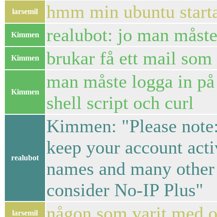
hmm min ubuntu startar
larsemil
realubot: jo man måste 
Kimmen
brukar få ett mail so
Kimmen
man måste logga in på
Kimmen
shell script och curl
Kimmen: "Please note:
keep your account acti
realubot
names and many other 
consider No-IP Plus"
någon som varit med om
larsemil