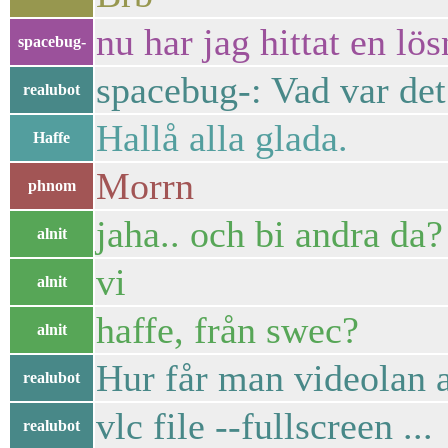
nu har jag hittat en l
spacebug-
spacebug-: Vad var det
realubot
Hallå alla glada.
Haffe
Morrn
phnom
jaha.. och bi andra da? 
alnit
vi
alnit
haffe, från swec?
alnit
Hur får man videolan a
realubot
vlc file --fullscreen ...
realubot