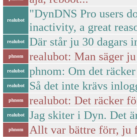
"DynDNS Pro users don'
realubot
inactivity, a great reas
Där står ju 30 dagars in
realubot
realubot: Man säger ju
phnom
phnom: Om det räcker 
realubot
Så det inte krävs inlog
realubot
realubot: Det räcker fö
phnom
Jag skiter i Dyn. Det ä
realubot
Allt var bättre förr, ju 
phnom