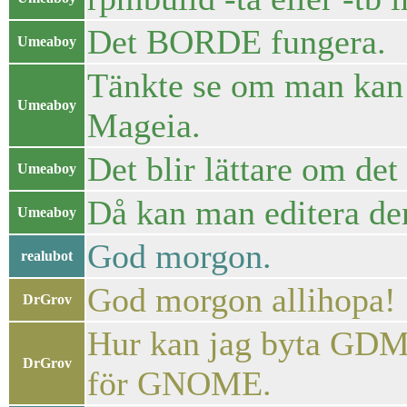
Det BORDE fungera.
Umeaboy
Tänkte se om man kan få
Umeaboy
Mageia.
Det blir lättare om det 
Umeaboy
Då kan man editera de
Umeaboy
God morgon.
realubot
God morgon allihopa!
DrGrov
Hur kan jag byta GDM 
DrGrov
för GNOME.