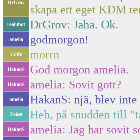
DrGrov
skapa ett eget KDM te
DrGrov: Jaha. Ok.
realubot
godmorgon!
amelia
morrn
Coffe
God morgon amelia.
HakanS
amelia: Sovit gott?
HakanS
HakanS: njä, blev inte
amelia
Heh, på snudden till "
Zelest
amelia: Jag har sovit 
HakanS