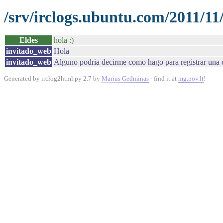
/srv/irclogs.ubuntu.com/2011/11
Eldes
hola :)
invitado_web
Hola
invitado_web
Alguno podria decirme como hago para registrar una c
Generated by irclog2html.py 2.7 by
Marius Gedminas
- find it at
mg.pov.lt
!