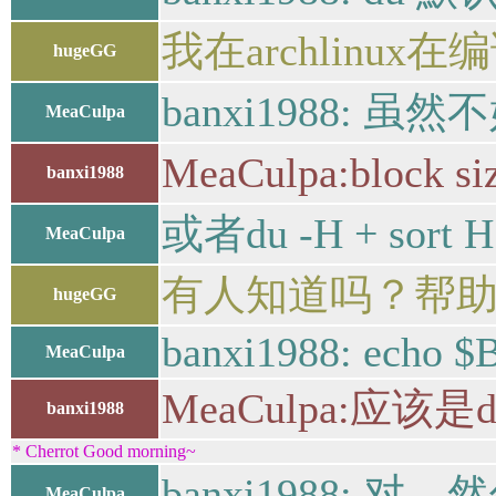
我在archlinux在
hugeGG
banxi1988:
MeaCulpa
MeaCulpa:b
banxi1988
或者du -H + sort H
MeaCulpa
有人知道吗？帮
hugeGG
banxi1988: echo 
MeaCulpa
MeaCulpa:应该是d
banxi1988
* Cherrot Good morning~
banxi1988: 对，
MeaCulpa