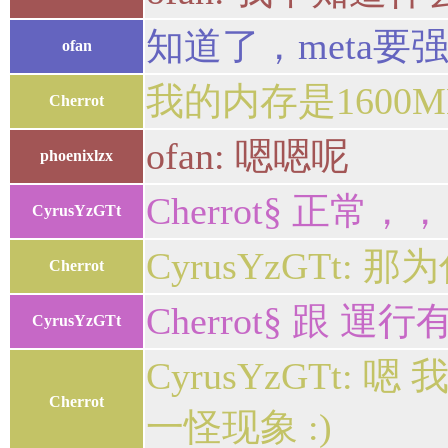
知道了，meta要
ofan
我的内存是1600MH
Cherrot
ofan: 嗯嗯呢
phoenixlzx
Cherrot§ 正常，，
CyrusYzGTt
CyrusYzGTt
Cherrot
Cherrot§ 跟 運行
CyrusYzGTt
CyrusYzGT
Cherrot
一怪现象 :)