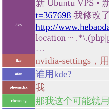
新 Ubuntu VP
t=367698
我修改了 /et
http://www.hebaod
^k^
location ~ .*\.(php
…
nvidia-setti
tlze
谁用kde?
ofan
我
phoenixlzx
那我这个可能就用
chencong