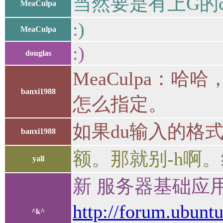
当然要是有上G的cla
MeaCulpa
:)
MeaCulpa
:)
douglas
MeaCulpa：哈哈
banxi1988
怎么指定。
如果du输入的格式是:./a
banxi1988
额。那就别-h啊。
yall
新 服务器基础应用
http://forum.ubunt
^k^