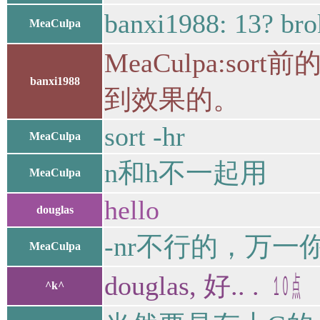
banxi1988: 13? b
MeaCulpa
MeaCulpa:sor
banxi1988
到效果的。
sort -hr
MeaCulpa
n和h不一起用
MeaCulpa
hello
douglas
-nr不行的，万一
MeaCulpa
douglas, 好.. . ㍢
^k^