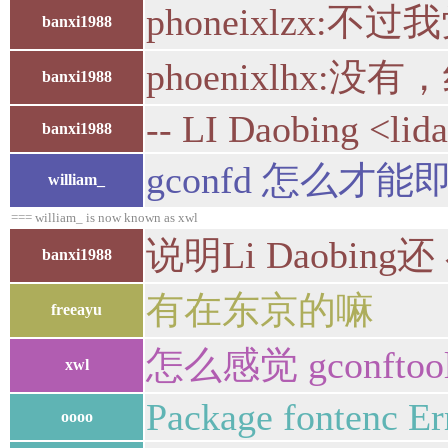
phoneixlzx
banxi1988
phoenixlh
banxi1988
-- LI Daobing <lid
banxi1988
gconfd 怎么才
william_
=== william_ is now known as xwl
说明Li Daobi
banxi1988
有在东京的嘛
freeayu
怎么感觉 gconfto
xwl
Package fontenc Err
oooo