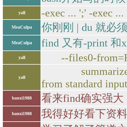
-exec ... ';' -exec ..
yall
你刚刚 | du 就必须
MeaCulpa
find 又有-print 
MeaCulpa
--files0-from=
yall
summarize disk us
yall
from standard inpu
看来find确实强
banxi1988
我得好好看下资料
banxi1988