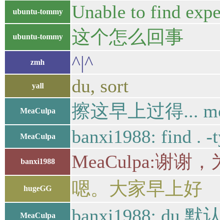
Unable to find expe
ubuntu-tommy
这个怎么回事
ubuntu-tommy
^|^
zmh
du, sort
yall
擦这早上过得... morn
MeaCulpa
banxi1988: find . -t
MeaCulpa
MeaCulpa:谢谢，为
banxi1988
嗯。大家早上好
hugeGG
banxi1988: du 默
MeaCulpa