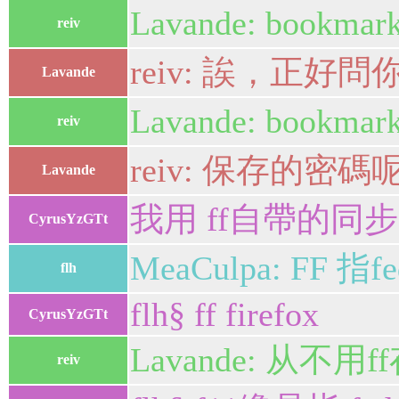
Lavande: book
reiv
reiv: 誒，正
Lavande
Lavande: bo
reiv
reiv: 保存的密碼
Lavande
我用 ff自帶的同步
CyrusYzGTt
MeaCulpa: FF 指fe
flh
flh§ ff firefox
CyrusYzGTt
Lavande: 从
reiv