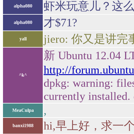
虾米玩意儿？这
alpha080
才$71?
alpha080
jiero: 你又是
yall
新 Ubuntu 12.04 L
http://forum.ubunt
^k^
dpkg: warning: file
currently installed
,
MeaCulpa
hi,早上好，求一个
banxi1988