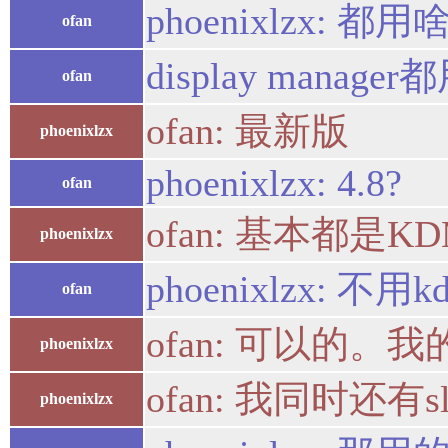
phoenixlzx: 都
ofan
display manager
ofan
ofan: 最新版
phoenixlzx
phoenixlzx: 4.8?
ofan
ofan: 基本都是K
phoenixlzx
phoenixlzx: 不
ofan
ofan: 可以的。我的
phoenixlzx
ofan: 我同时还
phoenixlzx