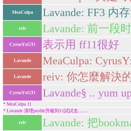
Lavande: F
MeaCulpa
Lavande: 前
reiv
表示用 ff11很好
CyrusYzGTt
MeaCulpa: Cy
Lavande
reiv: 你怎麼解
Lavande
Lavande§ .. yum 
CyrusYzGTt
* MeaCulpa 11
* Lavande 清理profile升級到11試試去……
Lavande: 把b
reiv