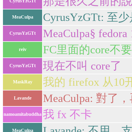
那是很久之前的說
CyrusYzGTt
CyrusYzGTt
MeaCulpa
MeaCulpa§ fedora
CyrusYzGTt
FC里面的core不
reiv
現在不叫 core了
CyrusYzGTt
我的 firefox 
MaskRay
MeaCulpa:
Lavande
我 fx 不卡
namoamitabuddha
Lavande: 不用
MeaCulpa