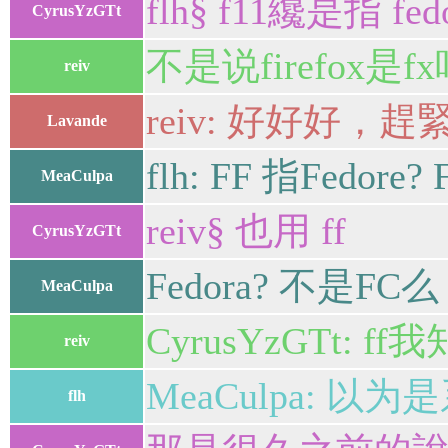
flh§ f11纔是指 fedo
CyrusYzGTt
不是说firefox是f
reiv
reiv: 好好好，
Lavande
flh: FF 指Fedore?
MeaCulpa
reiv§ 也用 ff
CyrusYzGTt
Fedora? 不是FC么
MeaCulpa
CyrusYzGTt
reiv
MeaCulpa: 
flh