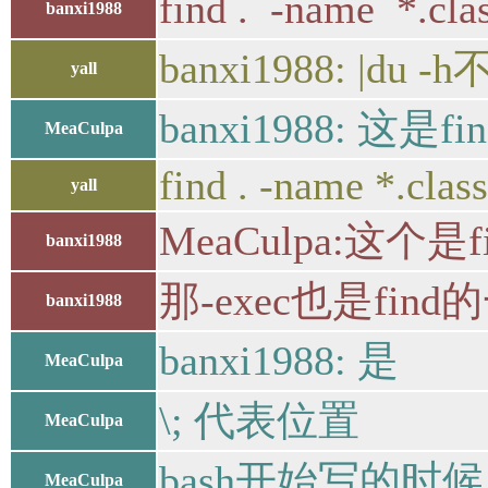
find . -name *.
banxi1988
banxi1988: |d
yall
banxi1988: 
MeaCulpa
find . -name *.class
yall
MeaCulpa:这个
banxi1988
那-exec也是fi
banxi1988
banxi1988: 是
MeaCulpa
\; 代表位置
MeaCulpa
bash开始写的时候
MeaCulpa