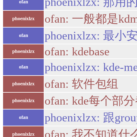
phoenixlzx: 
ofan
ofan: 一般都是
phoenixlzx
phoenixlzx: 
ofan
ofan: kdebase
phoenixlzx
phoenixlzx: kde
ofan
ofan: 软件包组
phoenixlzx
ofan: kde每个部
phoenixlzx
phoenixlzx: 跟g
ofan
ofan: 我不知道
phoenixlzx