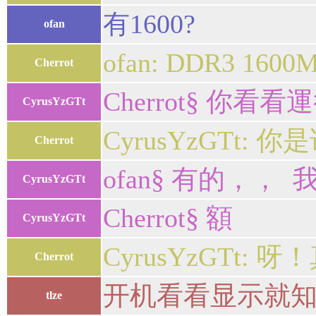
有1600?
ofan
ofan: DDR3 160
Cherrot
Cherrot§ 你看看
CyrusYzGTt
CyrusYzGTt
Cherrot
ofan§ 有的，，
CyrusYzGTt
Cherrot§ 額
CyrusYzGTt
CyrusYzGTt
Cherrot
开机看看显示就
tlze