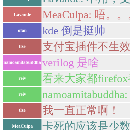
MeaCulpa: 唔
Lavande
kde 倒是挺帅
ofan
支付宝插件不生效的ldd
tlze
verilog 是啥
namoamitabuddha
看来大家都firefo
reiv
namoamitabu
reiv
我一直正常啊！
tlze
卡死的应该是少
MeaCulpa