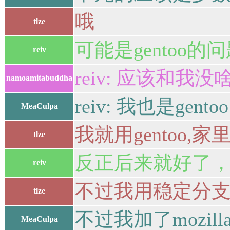
哦
tlze
可能是gentoo的
reiv
reiv: 应该和我没
namoamitabuddha
reiv: 我也是gentoo
MeaCulpa
我就用gentoo,家里u
tlze
反正后来就好了
reiv
不过我用稳定分
tlze
不过我加了mozilla o
MeaCulpa