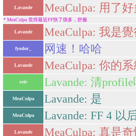
MeaCulpa:
Lavande
* MeaCulpa 觉得最近FF快了很多，舒服
MeaCulpa: 
Lavande
网速！哈哈
fyodor_
MeaCulpa: 你
Lavande
Lavande: 清profi
reiv
Lavande: 是
MeaCulpa
Lavande: FF 
MeaCulpa
MeaCulpa:
Lavande