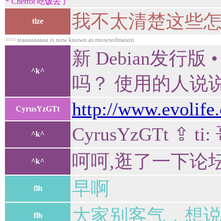
* Cherrot 吃饭去了
我不太清楚这些怎
tlze
=== staaaaaaaaa is now known as mosesofmason
新 Debian发行版
^k^
吗？ 使用的人说说吧 统
http://www.evolife
CyrusYzGTt
CyrusYzGTt ⇪
^k^
呵呵,逛了一下论坛,
^k^
早啊
flh
大家别客气，想
flh