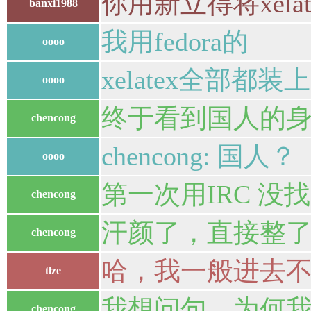
你用新立得将xel
banxi1988
我用fedora的
oooo
xelatex全部都装
oooo
终于看到国人的
chencong
chencong: 国人？
oooo
第一次用IRC 没
chencong
汗颜了，直接整了句
chencong
哈，我一般进去
tlze
我想问句，为何我用
chencong