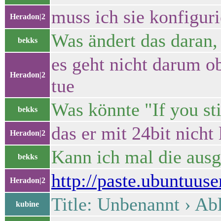
muss ich sie konfigur
Heradon|2
Was ändert das daran,
bekks
es geht nicht darum o
Heradon|2
tue
Was könnte "If you sti
bekks
das er mit 24bit nicht 
Heradon|2
Kann ich mal die ausg
bekks
http://paste.ubuntuus
Heradon|2
Title: Unbenannt › Abl
kubine