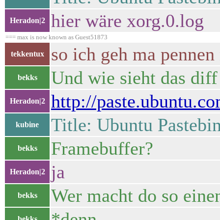
hier wäre xorg.0.log
Heradon|2
=== max is now known as Guest51873
so ich geh ma pennen
tekkentux
Und wie sieht das diff
bekks
http://paste.ubuntu.c
Heradon|2
Title: Ubuntu Pastebi
kubine
Framebuffer?
bekks
ja
Heradon|2
Wer macht do so eine
bekks
*denn
bekks