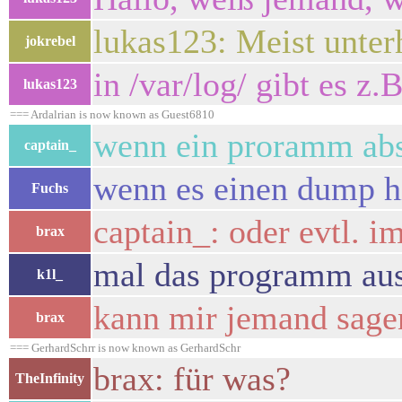
lukas123: Meist unter
jokrebel
in /var/log/ gibt es z.
lukas123
=== Ardalrian is now known as Guest6810
wenn ein proramm abst
captain_
wenn es einen dump hin
Fuchs
captain_: oder evtl. i
brax
mal das programm aus 
k1l_
kann mir jemand sagen
brax
=== GerhardSchrr is now known as GerhardSchr
brax: für was?
TheInfinity