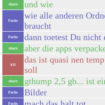
und wie
xharx
wie alle anderen Ordn
Fuchs
braucht
dann toetest Du nicht 
Fuchs
aber die apps verpack
xharx
das ist quasi nen tem
k1l
soll
gthump 2,5 gb... ist e
xharx
Bilder
Fuchs
mach das halt tot
Fuchs