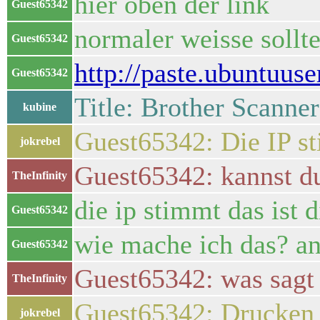
hier oben der link
Guest65342
normaler weisse sollte
Guest65342
http://paste.ubuntuus
Guest65342
Title: Brother Scanner
kubine
Guest65342: Die IP s
jokrebel
Guest65342: kannst d
TheInfinity
die ip stimmt das ist 
Guest65342
wie mache ich das? a
Guest65342
Guest65342: was sagt 
TheInfinity
Guest65342: Drucken k
jokrebel