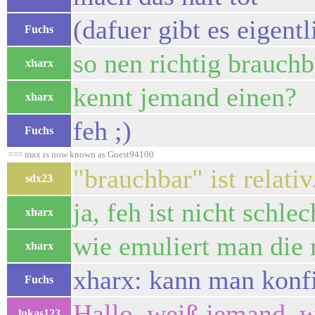
(dafuer gibt es eigent
Fuchs
so nen richtig brauchb
xharx
kennt jemand einen?
xharx
feh ;)
Fuchs
=== max is now known as Guest94100
"brauchbar" ist relativ
sdx23
ja, feh ist nicht schlec
xharx
wie emuliert man die 
xharx
xharx: kann man konfi
Fuchs
Hallo, weiß jemand, w
lukas123