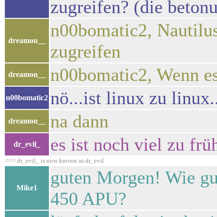
zugreifen? (die betonun
n00bomatic2, Nautilus
dreamon__
zugreifen
n00bomatic2, Wenn es 
dreamon__
nö...ist linux zu linux
n00bomatic2
na dann
dreamon__
es ist noch viel zu früh
dr_evil_
=== dr_evil_ is now known as dr_evil
guten Morgen! Wie gut
Mike1
450 APU?