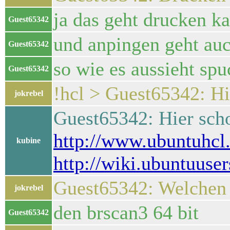
ja das geht drucken k
Guest65342
und anpingen geht au
Guest65342
so wie es aussieht spu
Guest65342
!hcl > Guest65342: H
jokrebel
Guest65342: Hier sch
http://www.ubuntuhcl.
kubine
http://wiki.ubuntuuse
Guest65342: Welchen 
jokrebel
den brscan3 64 bit
Guest65342