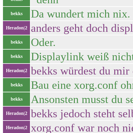
Da wundert mich nix.
bekks
anders geht doch displ
Heradon|2
Oder.
bekks
Displaylink weiß nich
bekks
bekks würdest du mir 
Heradon|2
Bau eine xorg.conf oh
bekks
Ansonsten musst du sel
bekks
bekks jedoch steht sel
Heradon|2
xorg.conf war noch ni
Heradon|2