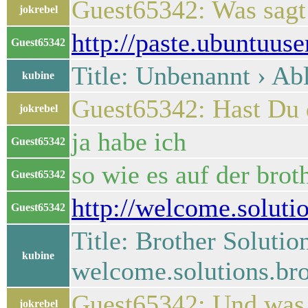
Guest65342: Was sagt
jokrebel
http://paste.ubuntuus
Guest65342
Title: Unbenannt › Abl
kubine
Guest65342: Hast Du 
jokrebel
ja habe ich
Guest65342
so wie es auf der bro
Guest65342
http://welcome.soluti
Guest65342
Title: Brother Solutio
kubine
welcome.solutions.br
Guest65342: Und was
jokrebel