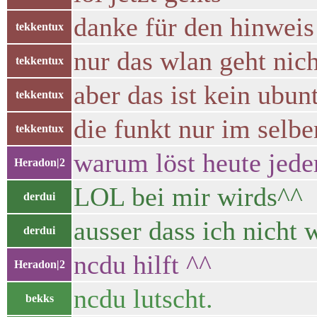
danke für den hinweis
tekkentux
nur das wlan geht nic
tekkentux
aber das ist kein ubu
tekkentux
die funkt nur im selb
tekkentux
warum löst heute jeder
Heradon|2
LOL bei mir wirds^^
derdui
ausser dass ich nicht 
derdui
ncdu hilft ^^
Heradon|2
ncdu lutscht.
bekks