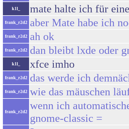
mate halte ich für ei
k1l_
aber Mate habe ich noc
frank_r2d2
ah ok
frank_r2d2
dan bleibt lxde oder g
frank_r2d2
xfce imho
k1l_
das werde ich demnäc
frank_r2d2
wie das mäuschen läuf
frank_r2d2
wenn ich automatisches
frank_r2d2
gnome-classic =