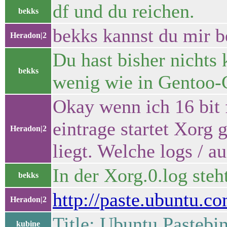
df und du reichen.
bekks
bekks kannst du mir b
Heradon|2
Du hast bisher nichts
bekks
wenig wie in Gentoo-
Okay wenn ich 16 bit f
eintrage startet Xorg 
Heradon|2
liegt. Welche logs / a
In der Xorg.0.log ste
bekks
http://paste.ubuntu.c
Heradon|2
Title: Ubuntu Pastebi
kubine