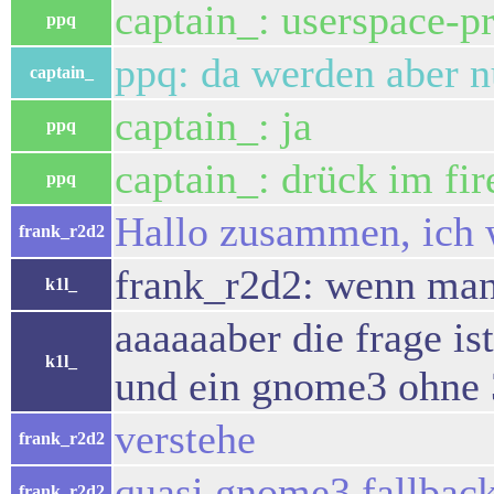
captain_: userspace-p
ppq
ppq: da werden aber nu
captain_
captain_: ja
ppq
captain_: drück im fir
ppq
Hallo zusammen, ich w
frank_r2d2
frank_r2d2: wenn man 
k1l_
aaaaaaber die frage is
k1l_
und ein gnome3 ohne 
verstehe
frank_r2d2
quasi gnome3 fallbac
frank_r2d2