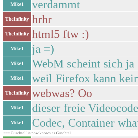
verdammt
Mike1
hrhr
TheInfinity
html5 ftw :)
TheInfinity
ja =)
Mike1
WebM scheint sich ja
Mike1
weil Firefox kann kei
Mike1
webwas? Oo
TheInfinity
dieser freie Videocod
Mike1
Codec, Container wha
Mike1
=== Guschtel` is now known as Guschtel