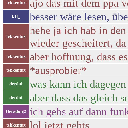
ajo das mit dem ppa 
tekkentux
besser wäre lesen, üb
k1l_
hehe ja ich hab in den
tekkentux
wieder gescheitert, da
aber hoffnung, dass e
tekkentux
*ausprobier*
tekkentux
was kann ich dagegen
derdui
aber dass das gleich so
derdui
ich gebs auf dann funk
Heradon|2
lol jetzt gehts
tekkentux