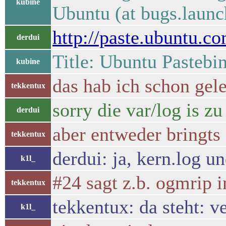
kubine
Ubuntu (at bugs.launc
http://paste.ubuntu.c
derdui
Title: Ubuntu Pastebi
kubine
das hab ich schon gel
tekkentux
sorry die var/log is z
derdui
aber entweder bringts 
tekkentux
derdui: ja, kern.log u
k1l_
#24 sagt z.b. ogmrip i
tekkentux
tekkentux: da steht: 
k1l_