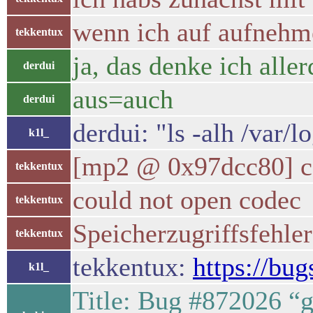
wenn ich auf aufnehme
tekkentux
ja, das denke ich alle
derdui
aus=auch
derdui
derdui: "ls -alh /var/lo
k1l_
[mp2 @ 0x97dcc80] co
tekkentux
could not open codec
tekkentux
Speicherzugriffsfehler
tekkentux
tekkentux:
https://bu
k1l_
Title: Bug #872026 “g