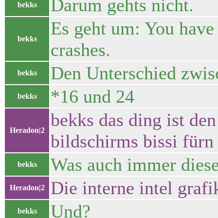
Darum gehts nicht.
bekks
Es geht um: You have t
bekks
crashes.
Den Unterschied zwisc
bekks
*16 und 24
bekks
bekks das ding ist den
Heradon|2
bildschirms bissi fürn
Was auch immer diese
bekks
Die interne intel grafi
Heradon|2
Und?
bekks