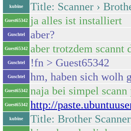
Title: Scanner › Broth
kubine
ja alles ist installiert
Guest65342
aber?
Guschtel
aber trotzdem scannt d
Guest65342
!fn > Guest65342
Guschtel
hm, haben sich wolh g
Guschtel
naja bei simpel scann 
Guest65342
http://paste.ubuntuus
Guest65342
Title: Brother Scanner
kubine