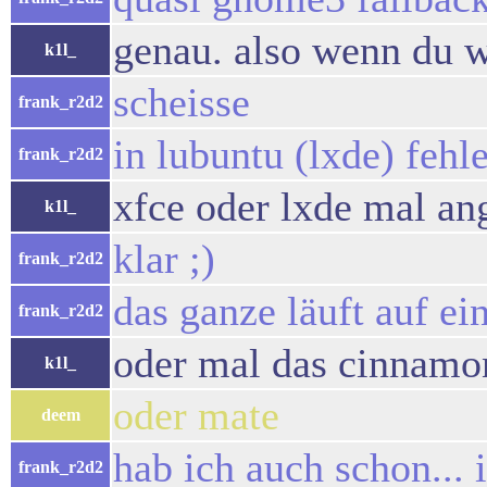
genau. also wenn du w
k1l_
scheisse
frank_r2d2
in lubuntu (lxde) fehl
frank_r2d2
xfce oder lxde mal a
k1l_
klar ;)
frank_r2d2
das ganze läuft auf e
frank_r2d2
oder mal das cinnamon
k1l_
oder mate
deem
hab ich auch schon... 
frank_r2d2