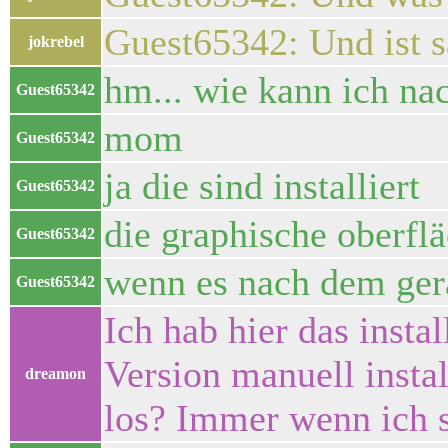
Guest65342: Und ist sa
jokrebel
hm... wie kann ich nac
Guest65342
mom
Guest65342
ja die sind installiert
Guest65342
die graphische oberfl
Guest65342
wenn es nach dem ger
Guest65342
Ich hab hier das insta
Version manuell instal
dreamon
los? Immer wenn ich s