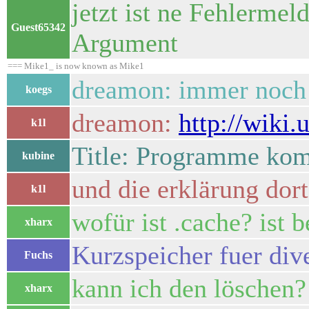
jetzt ist ne Fehlerme
Guest65342
Argument
=== Mike1_ is now known as Mike1
dreamon: immer noch n
koegs
dreamon:
http://wiki
k1l
Title: Programme komp
kubine
und die erklärung dor
k1l
wofür ist .cache? ist b
xharx
Kurzspeicher fuer div
Fuchs
kann ich den löschen?
xharx