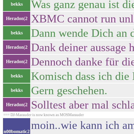
Was ganz genau ist d
bekks
XBMC cannot run unless
Heradon|2
Dann wende Dich an 
bekks
Dank deiner aussage h
Heradon|2
Dennoch danke für die 
Heradon|2
Komisch dass ich die 
bekks
Gern geschehen.
bekks
Solltest aber mal schl
Heradon|2
=== DJ-Marauder is now known as MOSMarauder
moin..wie kann ich am
n00bomatic2