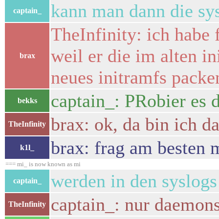
kann man dann die sys
captain_
TheInfinity: ich habe
weil er die im alten i
brax
neues initramfs packe
captain_: PRobier es d
bekks
brax: ok, da bin ich d
TheInfinity
brax: frag am besten 
k1l_
=== mi_ is now known as mi
werden in den syslogs 
captain_
captain_: nur daemons
TheInfinity