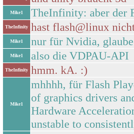
TheInfinity: aber der 
Mike1
hast flash@linux nich
TheInfinity
nur für Nvidia, glaube
Mike1
also die VDPAU-API
Mike1
hmm. kA. :)
TheInfinity
mhhhh, für Flash Playe
of graphics drivers a
Mike1
Hardware Acceleratio
unstable to consistent