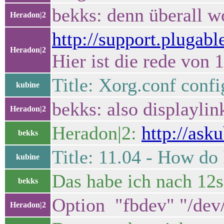
bekks: denn überall w
Heradon|2
http://support.plugab
Heradon|2
Hier ist die rede von 
Title: Xorg.conf confi
kubine
bekks: also displaylin
Heradon|2
Heradon|2:
http://ask
bekks
Title: 11.04 - How do
kubine
Das habe ich nach 12s
bekks
Option "fbdev" "/dev
Heradon|2