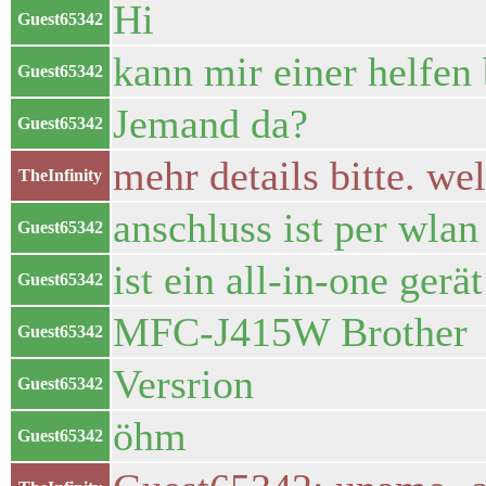
Hi
Guest65342
kann mir einer helfen
Guest65342
Jemand da?
Guest65342
mehr details bitte. we
TheInfinity
anschluss ist per wlan
Guest65342
ist ein all-in-one gerät
Guest65342
MFC-J415W Brother
Guest65342
Versrion
Guest65342
öhm
Guest65342