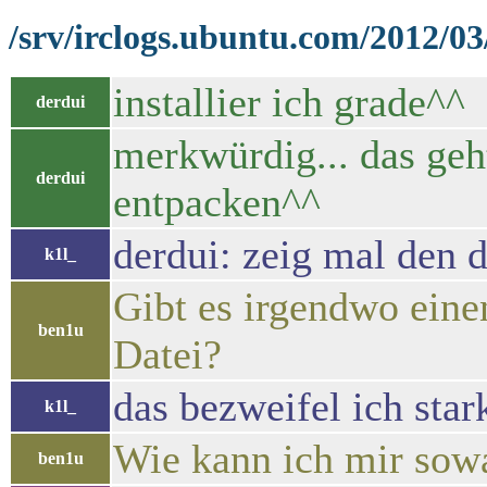
/srv/irclogs.ubuntu.com/2012/03
installier ich grade^^
derdui
merkwürdig... das geh
derdui
entpacken^^
derdui: zeig mal den d
k1l_
Gibt es irgendwo eine
ben1u
Datei?
das bezweifel ich star
k1l_
Wie kann ich mir sow
ben1u