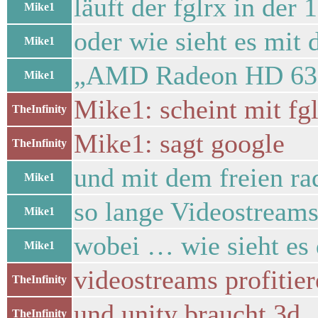
läuft der fglrx in der
Mike1
oder wie sieht es mit 
Mike1
„AMD Radeon HD 6320
Mike1
Mike1: scheint mit fg
TheInfinity
Mike1: sagt google
TheInfinity
und mit dem freien r
Mike1
so lange Videostreams
Mike1
wobei … wie sieht es
Mike1
videostreams profitie
TheInfinity
und unity braucht 3d
TheInfinity