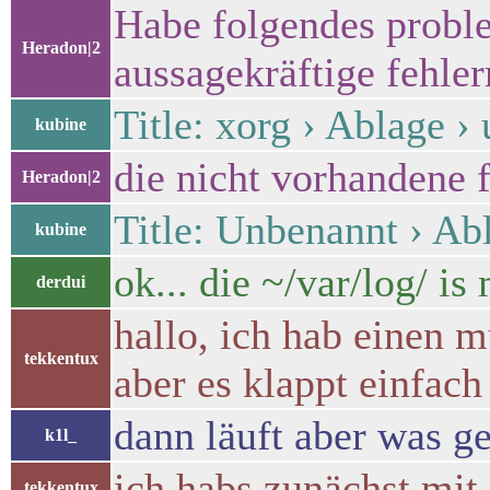
Habe folgendes proble
Heradon|2
aussagekräftige fehle
Title: xorg › Ablage ›
kubine
die nicht vorhandene
Heradon|2
Title: Unbenannt › Abl
kubine
ok... die ~/var/log/ i
derdui
hallo, ich hab einen 
tekkentux
aber es klappt einfach
dann läuft aber was ge
k1l_
ich habs zunächst mit
tekkentux