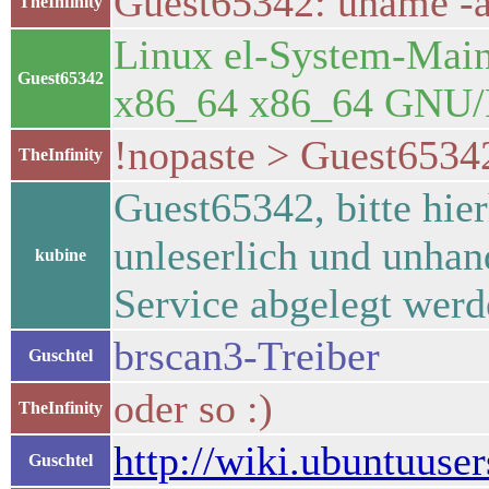
Guest65342: uname -a
TheInfinity
Linux el-System-Mai
Guest65342
x86_64 x86_64 GNU/
!nopaste > Guest65342
TheInfinity
Guest65342, bitte hie
unleserlich und unhan
kubine
Service abgelegt wer
brscan3-Treiber
Guschtel
oder so :)
TheInfinity
http://wiki.ubuntuuse
Guschtel