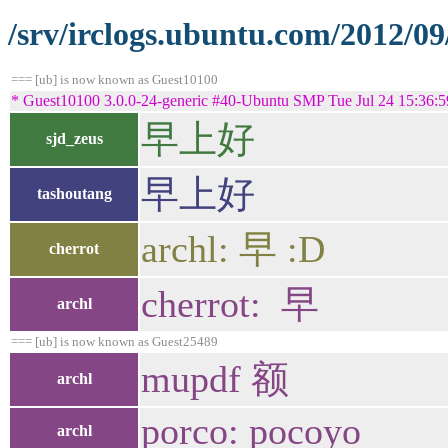
/srv/irclogs.ubuntu.com/2012/09
=== [ub] is now known as Guest10100
* Guest10100 3.0.0-24-generic #40-Ubuntu SMP Tue Jul 24 15:36:
早上好
sjd_zeus
早上好
tashoutang
archl: 早 :D
cherrot
cherrot: 早
archl
=== [ub] is now known as Guest25489
mupdf 额
archl
porco: pocoyo
archl