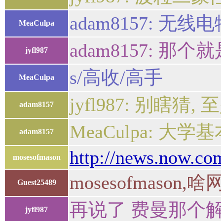
adam8157: 
MeaCulpa
adam8157: 
jyfl987
s/高收/高手
MeaCulpa
jyfl987: 别瞎猜,
adam8157
MeaCulpa: 大学
adam8157
http://news.now.co
mosesofmason
mosesofmas
Guest25489
再说了 费曼那个
jyfl987