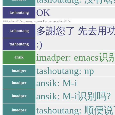
OK
tashoutang
=== adam8157_away is now known as adam8157
多謝您了 先去用功
tashoutang
:)
tashoutang
imadper: e
ansik
tashoutang: np
imadper
ansik: M-i
imadper
ansik: M-i识别吗?
imadper
tashoutang:
imadper