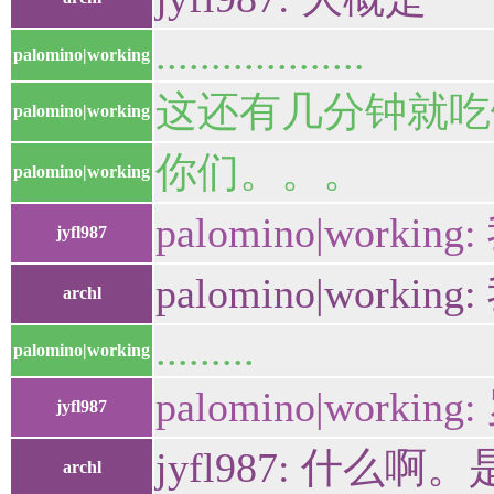
...................
palomino|working
这还有几分钟就吃
palomino|working
你们。。。
palomino|working
palomino|work
jyfl987
palomino|wor
archl
.........
palomino|working
palomino|wor
jyfl987
jyfl987: 什么
archl