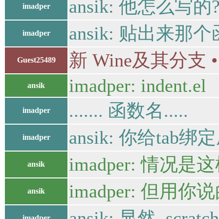
ansik: 他怎么写的
imadper
ansik: 贴出来那
imadper
新 Wine及其分支 
Guest25489
imadper: indent.el
ansik
....... 函数名.....
imadper
ansik: 你给tab绑
imadper
imadper: 
ansik
imadper: 但用
ansik
ansik: 显然, scratc
imadper