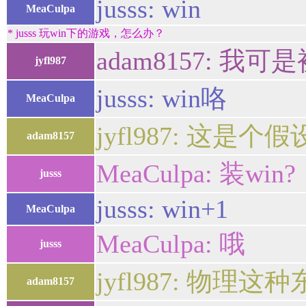
jusss: win
MeaCulpa
* jusss 玩win下的游戏，怎么办？
adam8157: 
jyfl987
jusss: win咯
MeaCulpa
jyfl987: 这是
adam8157
MeaCulpa: 装win?
jusss
jusss: win+1
MeaCulpa
MeaCulpa: 哦
jusss
jyfl987: 物理
adam8157