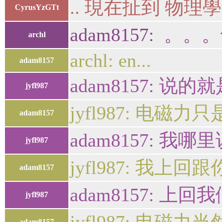
.. 現在扯到 物理
CyrusYzGTt
adam8157: 
archl
archl: en...
adam8157
adam8157: 说
jyfl987
jyfl987: 电磁
adam8157
adam8157: 
jyfl987
jyfl987: 我上
adam8157
adam8157:
jyfl987
adam8157