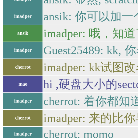
ansik: 你可以加一个
imadper
imadper: 哦，知
ansik
Guest25489: kk
imadper
imadper: kk试图
cherrot
hi ,硬盘大小的sec
mao
cherrot: 着你都知
imadper
imadper: 来
cherrot
cherrot: momo
imadper