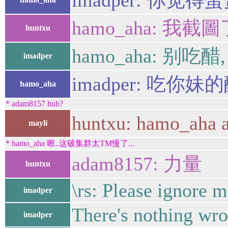
imadper: 你
hamo_aha: 我截圖
huntxu
hamo_aha: 别吃
imadper
imadper: 吃你妹
hamo_aha
* adam8157 huh?
huntxu: ha
mayli
* hamo_aha 嚓..这破集群太TM慢了...
adam8157: 力量
huntxu
\rs: Please ignore m
imadper
There's nothing wro
imadper