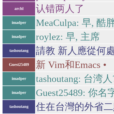
认错两人了
archl
MeaCulpa: 早, 酷
imadper
roylez: 早, 主席
imadper
請教 新人應從何
tashoutang
新 Vim和Emac
Guest25489
tashoutang: 台湾人
imadper
Guest25489: 你
imadper
住在台灣的外省二
tashoutang