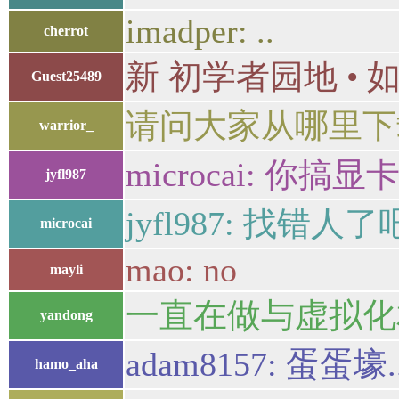
imadper: ..
cherrot
新 初学者园地 •
Guest25489
请问大家从哪里下载l
warrior_
microcai: 你搞
jyfl987
jyfl987: 找错人了
microcai
mao: no
mayli
一直在做与虚拟化
yandong
adam8157: 蛋蛋
hamo_aha