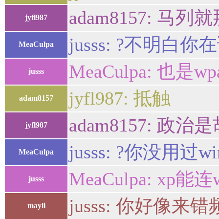
adam8157: 马列
jyfl987
jusss: ?不明白
MeaCulpa
MeaCulpa: 也是wpa_
jusss
jyfl987: 抵触
adam8157
adam8157: 
jyfl987
jusss: ?你没用过wi
MeaCulpa
MeaCulpa: xp能连
jusss
jusss: 你好像来
mayli