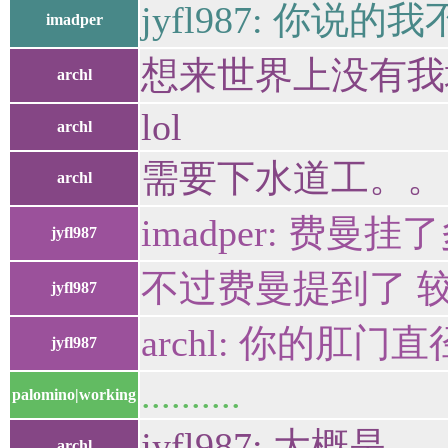
jyfl987: 你
imadper
想来世界上没有我
archl
lol
archl
需要下水道工。。
archl
imadper: 费
jyfl987
不过费曼提到了 
jyfl987
archl: 你的肛
jyfl987
..........
palomino|working
jyfl987: 大概是
archl