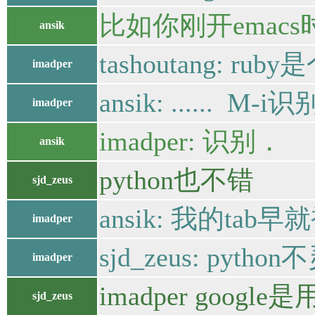
比如你刚开emacs时
ansik
tashoutang: r
imadper
ansik: ...... M-i
imadper
imadper: 识别．
ansik
python也不错
sjd_zeus
ansik: 我的ta
imadper
sjd_zeus: pytho
imadper
imadper google
sjd_zeus