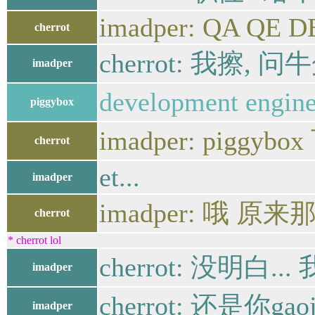
imadper: QA QE D
cherrot
cherrot: 我擦, 问牛
imadper
development eng
piggybox
imadper: pigg
cherrot
et...
imadper
imadper: 哦 原
cherrot
* cherrot lol
cherrot: 没明白... 我
imadper
cherrot: 还是你gaoj
imadper