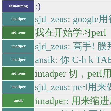
:)
tashoutang
sjd_zeus: google用
imadper
我在开始学习perl
sjd_zeus
sjd_zeus: 高手! 膜
imadper
ansik: 你 C-h
imadper
imadper 切，
sjd_zeus
sjd_zeus: pe
imadper
imadper: 用来
ansik