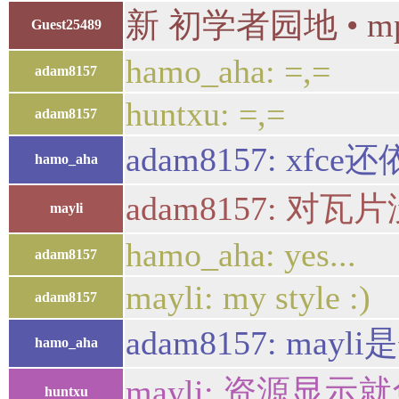
新 初学者园地 • 
Guest25489
hamo_aha: =,=
adam8157
huntxu: =,=
adam8157
adam8157: xf
hamo_aha
adam8157:
mayli
hamo_aha: yes...
adam8157
mayli: my style :)
adam8157
adam8157: mayli
hamo_aha
mayli: 资源显示
huntxu