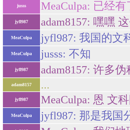
MeaCulpa: 已经有
jusss
adam8157:
jyfl987
jyfl987: 
MeaCulpa
jusss: 不知
MeaCulpa
adam8157: 
jyfl987
...
adam8157
MeaCulpa: 
jyfl987
jyfl987: 那是
MeaCulpa