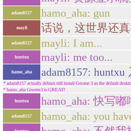
hamo_aha: gun
adam8157
话说，这世界还真
mayli
mayli: I am...
adam8157
mayli: me too...
huntxu
adam8157: huntx
hamo_aha
* adam8157 actually debian still install Gnome 3 as the default deskto
* hamo_aha Gnome3 is GREAT!
hamo_aha: 快写
huntxu
hamo_aha: you have
adam8157
huntxu