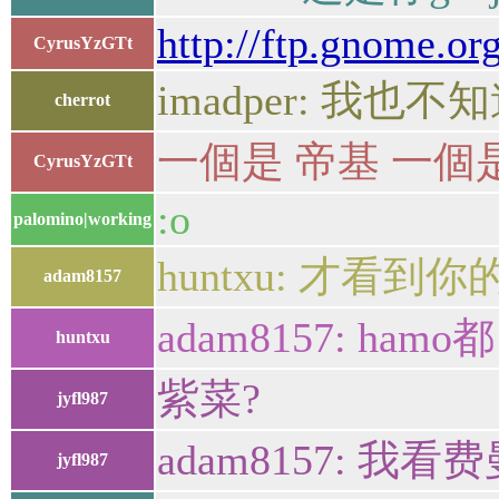
http://ftp.gnome.
CyrusYzGTt
imadper: 我
cherrot
一個是 帝基 一個
CyrusYzGTt
:o
palomino|working
huntxu: 才看到
adam8157
adam8157: hamo
huntxu
紫菜?
jyfl987
adam8157:
jyfl987