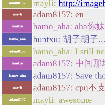
mayli:
http://image
adam8157
adam8157: en
mayli
hamo_aha: aha你妹
huntxu
huntxu: 胡子胡子..
hamo_aha
hamo_aha: I still ne
adam8157
adam8157: 中
huntxu
adam8157: Save tho
hamo_aha
adam8157: 
mayli
mayli: awesome
adam8157