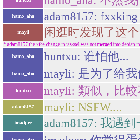
hamo_aha: 不
adam8157: fxxking 
hamo_aha
闲逛时发现了这个：
mayli
* adam8157 the xfce change in tasksel was not merged into debian inst
huntxu: 谁怕他...
hamo_aha
mayli: 是为了
hamo_aha
mayli: 類似，
huntxu
mayli: NSFW....
adam8157
adam8157: 
imadper
hamo_aha