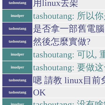
用linux去架
tashoutang
tashoutang: 
imadper
是否拿一部舊電腦 重
tashoutang
然後怎麼實做?
tashoutang
tashoutang: 可
imadper
tashoutang:
imadper
嗯 請教 linux
tashoutang
OK
tashoutang
tashoutang:
imadper