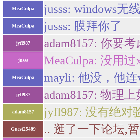
jusss: windows
MeaCulpa
jusss: 膜拜你了
MeaCulpa
adam8157:
jyfl987
MeaCulpa: 没用过
jusss
mayli: 他没，他连w
MeaCulpa
adam8157:
jyfl987
jyfl987: 没
adam8157
.. 逛了一下论坛,暂
Guest25489