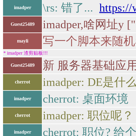
\rs: 错了...
https:/
imadper
imadper,啥网址y ["SSL
Guest25489
写一个脚本来随机看
mayli
* imadper 渣剪贴板!!!
新 服务器基础应用 • 
Guest25489
imadper: DE是
cherrot
cherrot: 桌面环境
imadper
imadper: 职位呢？
cherrot
cherrot: 职位? 
imadper