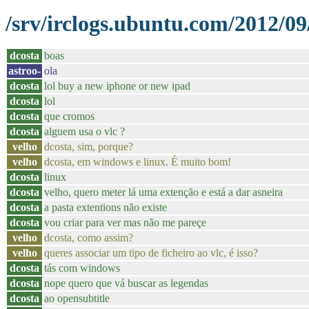
/srv/irclogs.ubuntu.com/2012/09
dcosta
boas
astroo-
ola
dcosta
lol buy a new iphone or new ipad
dcosta
lol
dcosta
que cromos
dcosta
alguem usa o vlc ?
velho
dcosta, sim, porque?
velho
dcosta, em windows e linux. É muito bom!
dcosta
linux
dcosta
velho, quero meter lá uma extenção e está a dar asneira
dcosta
a pasta extentions não existe
dcosta
vou criar para ver mas não me pareçe
velho
dcosta, como assim?
velho
queres associar um tipo de ficheiro ao vlc, é isso?
dcosta
tás com windows
dcosta
nope quero que vá buscar as legendas
dcosta
ao opensubtitle