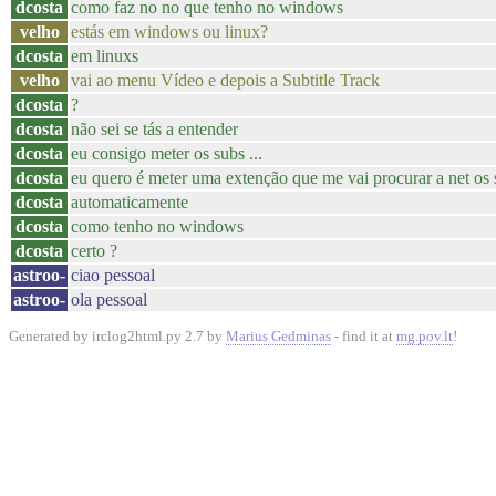
dcosta
como faz no no que tenho no windows
velho
estás em windows ou linux?
dcosta
em linuxs
velho
vai ao menu Vídeo e depois a Subtitle Track
dcosta
?
dcosta
não sei se tás a entender
dcosta
eu consigo meter os subs ...
dcosta
eu quero é meter uma extenção que me vai procurar a net os 
dcosta
automaticamente
dcosta
como tenho no windows
dcosta
certo ?
astroo-
ciao pessoal
astroo-
ola pessoal
Generated by irclog2html.py 2.7 by
Marius Gedminas
- find it at
mg.pov.lt
!