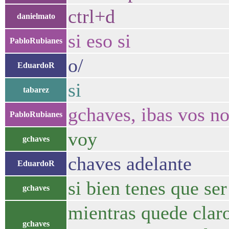
ctrl+d
danielmato
si eso si
PabloRubianes
o/
EduardoR
si
tabarez
gchaves, ibas vos n
PabloRubianes
voy
gchaves
chaves adelante
EduardoR
si bien tenes que ser
gchaves
mientras quede claro
gchaves