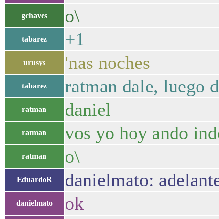
o\
gchaves
+1
tabarez
'nas noches
urusys
ratman dale, luego 
tabarez
daniel
ratman
vos yo hoy ando ind
ratman
o\
ratman
danielmato: adelant
EduardoR
ok
danielmato