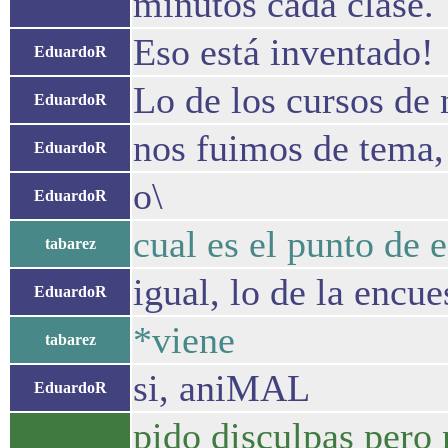
minutos cada clase.
Eso está inventado!
EduardoR
Lo de los cursos de 
EduardoR
nos fuimos de tema, 
EduardoR
o\
EduardoR
cual es el punto de 
tabarez
igual, lo de la encu
EduardoR
*viene
tabarez
si, aniMAL
EduardoR
pido disculpas pero