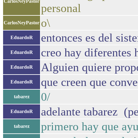
CarlosNeyPastor
personal
o\
CarlosNeyPastor
entonces es del sist
EduardoR
creo hay diferentes 
EduardoR
Alguien quiere propo
EduardoR
que creen que conve
EduardoR
0/
tabarez
adelante tabarez (pe
EduardoR
primero hay que ayu
tabarez