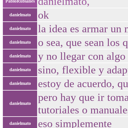
danielmato,
PabloRubianes
ok
danielmato
la idea es armar un
danielmato
o sea, que sean los 
danielmato
y no llegar con algo
danielmato
sino, flexible y adap
danielmato
estoy de acuerdo, qu
danielmato
pero hay que ir toma
danielmato
tutoriales o manuale
eso simplemente
danielmato