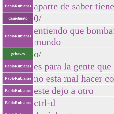
aparte de saber tien
PabloRubianes
0/
danielmato
entiendo que bombard
PabloRubianes
mundo
o/
gchaves
es para la gente que
PabloRubianes
no esta mal hacer co
PabloRubianes
este dejo a otro
PabloRubianes
ctrl-d
PabloRubianes