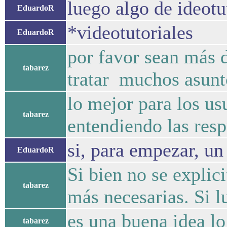
luego algo de ideotu
EduardoR
*videotutoriales
EduardoR
por favor sean más d
tabarez
tratar muchos asunt
lo mejor para los us
tabarez
entendiendo las resp
si, para empezar, un
EduardoR
Si bien no se explic
tabarez
más necesarias. Si l
es una buena idea l
tabarez