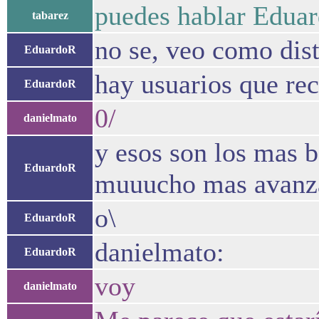
puedes hablar Eduar
tabarez
no se, veo como dist
EduardoR
hay usuarios que rec
EduardoR
0/
danielmato
y esos son los mas b
EduardoR
muuucho mas avanz
o\
EduardoR
danielmato:
EduardoR
voy
danielmato