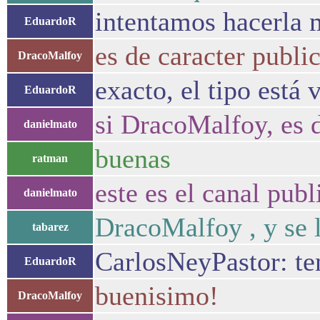
intentamos hacerla 
EduardoR
es de caracter publi
DracoMalfoy
exacto, el tipo está 
EduardoR
si DracoMalfoy, es d
danielmato
buenas
ratman
este es el canal pub
danielmato
DracoMalfoy , y se 
tabarez
CarlosNeyPastor: te
EduardoR
buenisimo!
DracoMalfoy