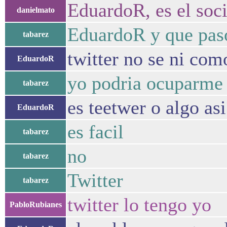
EduardoR, es el soc
danielmato
EduardoR y que pasó
tabarez
twitter no se ni com
EduardoR
yo podria ocuparme 
tabarez
es teetwer o algo asi
EduardoR
es facil
tabarez
no
tabarez
Twitter
tabarez
twitter lo tengo yo
PabloRubianes