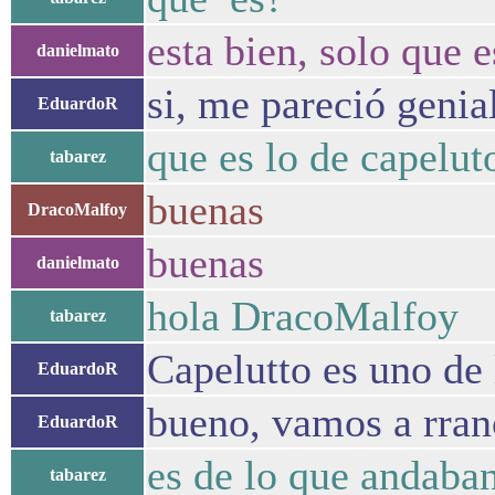
esta bien, solo que 
danielmato
si, me pareció genia
EduardoR
que es lo de capelut
tabarez
buenas
DracoMalfoy
buenas
danielmato
hola DracoMalfoy
tabarez
Capelutto es uno de
EduardoR
bueno, vamos a rran
EduardoR
es de lo que andaban
tabarez