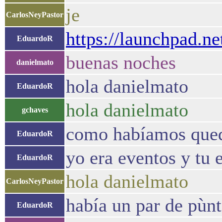
je
CarlosNeyPastor
https://launchpad.n
EduardoR
buenas noches
danielmato
hola danielmato
EduardoR
hola danielmato
gchaves
como habíamos queda
EduardoR
yo era eventos y tu
EduardoR
hola danielmato
CarlosNeyPastor
había un par de pùnto
EduardoR