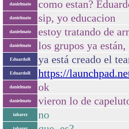
como estan? Eduard
danielmato
sip, yo educacion
danielmato
estoy tratando de ar
danielmato
los grupos ya están, 
danielmato
ya está creado el te
EduardoR
https://launchpad.n
EduardoR
ok
danielmato
vieron lo de capelut
danielmato
no
tabarez
que es?
tabarez