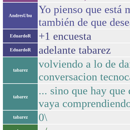
Yo pienso que está m
AndresUbu
también de que dese
+1 encuesta
EduardoR
adelante tabarez
EduardoR
volviendo a lo de da
tabarez
conversacion tecnoca,
... sino que hay qu
tabarez
vaya comprendiendo 
0\
tabarez