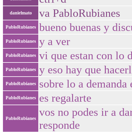
va PabloRubianes
danielmato
bueno buenas y discu
PabloRubianes
y a ver
PabloRubianes
vi que estan con lo 
PabloRubianes
y eso hay que hacerl
PabloRubianes
sobre lo a demanda 
PabloRubianes
es regalarte
PabloRubianes
vos no podes ir a da
PabloRubianes
responde