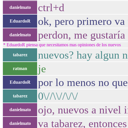
ctrl+d
danielmato
ok, pero primero va 
EduardoR
perdon, me gustaría
danielmato
* EduardoR piensa que necesitamos mas opiniones de los nuevos
nuevos? hay algun n
tabarez
je
ratman
por lo menos no que 
EduardoR
0\//\\//\/\/
tabarez
ojo, nuevos a nivel ir
danielmato
va tabarez, entonces
danielmato