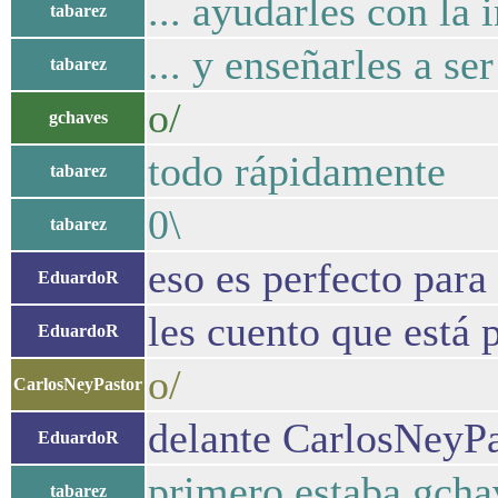
... ayudarles con la 
tabarez
... y enseñarles a s
tabarez
o/
gchaves
todo rápidamente
tabarez
0\
tabarez
eso es perfecto para
EduardoR
les cuento que está 
EduardoR
o/
CarlosNeyPastor
delante CarlosNeyPa
EduardoR
primero estaba gcha
tabarez