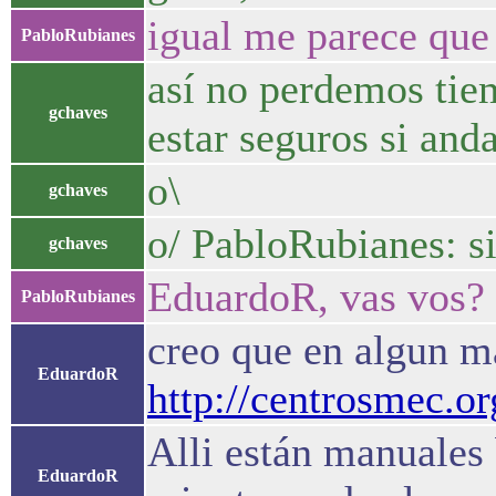
igual me parece que 
PabloRubianes
así no perdemos tie
gchaves
estar seguros si and
o\
gchaves
o/ PabloRubianes: si
gchaves
EduardoR, vas vos?
PabloRubianes
creo que en algun ma
EduardoR
http://centrosmec.o
Alli están manuales
EduardoR