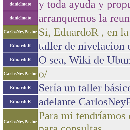
y toda ayuda y prop
danielmato
arranquemos la reun
danielmato
Si, EduardoR , en la
CarlosNeyPastor
taller de nivelacion 
EduardoR
O sea, Wiki de Ubu
EduardoR
o/
CarlosNeyPastor
Sería un taller básic
EduardoR
adelante CarlosNeyP
EduardoR
Para mi tendríamos 
CarlosNeyPastor
para consultas