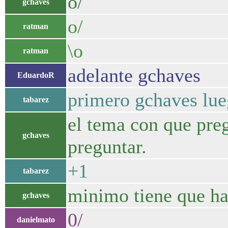
o/
gchaves
o/
ratman
\o
ratman
adelante gchaves
EduardoR
primero gchaves lu
tabarez
el tema con que pre
gchaves
preguntar.
+1
tabarez
minimo tiene que ha
gchaves
0/
danielmato