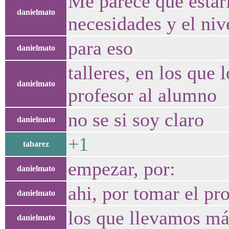
Me parece que estarí
danielmato
necesidades y el niv
para eso
danielmato
talleres, en los que 
danielmato
profesor al alumno
no se si soy claro
danielmato
+1
tabarez
empezar, por:
danielmato
ahi, por tomar el pr
danielmato
los que llevamos má
danielmato