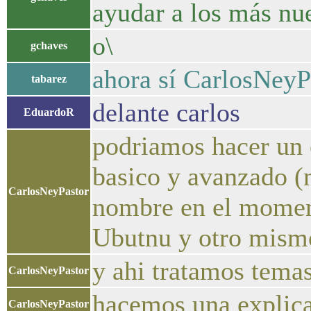
ayudar a los más nu
o\
gchaves
ahora sí CarlosNeyP
tabarez
delante carlos
EduardoR
podriamos hacer un 
basico y avanzado (n
CarlosNeyPastor
nombre en el moment
Ubutnu y otro mismo
y ahi tratamos tema
CarlosNeyPastor
hacemos una explica
CarlosNeyPastor