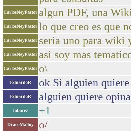
algun PDF, una Wiki
CarlosNeyPastor
lo que creo es que n
CarlosNeyPastor
seria uno para wiki 
CarlosNeyPastor
asi soy mas tematico
CarlosNeyPastor
o\
CarlosNeyPastor
ok Si alguien quiere
EduardoR
alguien quiere opina
EduardoR
+1
tabarez
o/
DracoMalfoy