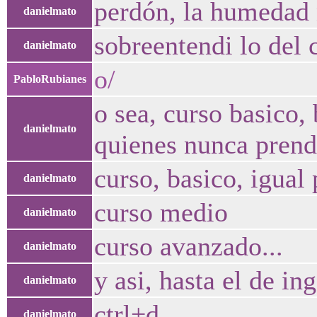
perdón, la humedad 
danielmato
sobreentendi lo del 
danielmato
o/
PabloRubianes
o sea, curso basico,
danielmato
quienes nunca prend
curso, basico, igual
danielmato
curso medio
danielmato
curso avanzado...
danielmato
y asi, hasta el de in
danielmato
ctrl+d
danielmato