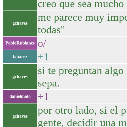
creo que sea mucho
me parece muy import
gchaves
todas"
o/
PabloRubianes
+1
tabarez
si te preguntan algo
gchaves
sepa.
+1
danielmato
por otro lado, si el
gchaves
gente, decidir una m