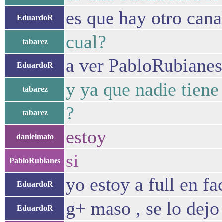
es que hay otro can
EduardoR
cual?
tabarez
a ver PabloRubianes 
EduardoR
y ya que nadie tiene
tabarez
?
tabarez
estoy
danielmato
si
PabloRubianes
yo estoy a full en f
EduardoR
g+ maso , se lo dejo
EduardoR