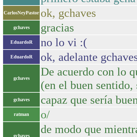
ok, gchaves
CarlosNeyPastor
gracias
gchaves
no lo vi :(
EduardoR
ok, adelante gchave
EduardoR
De acuerdo con lo qu
gchaves
(en el buen sentido,
capaz que sería bueno
gchaves
o/
ratman
de modo que mientra
gchaves