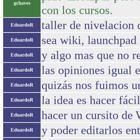
gchaves
con los cursos.
taller de nivelacion
EduardoR
sea wiki, launchpad 
EduardoR
y algo mas que no r
EduardoR
las opiniones igual 
EduardoR
quizás nos fuimos u
EduardoR
la idea es hacer fáci
EduardoR
hacer un cursito de
EduardoR
y poder editarlos en
EduardoR