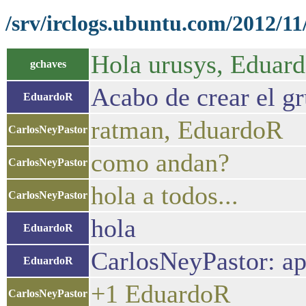
/srv/irclogs.ubuntu.com/2012/11
Hola urusys, Eduard
gchaves
Acabo de crear el g
EduardoR
ratman, EduardoR
CarlosNeyPastor
como andan?
CarlosNeyPastor
hola a todos...
CarlosNeyPastor
hola
EduardoR
CarlosNeyPastor: a
EduardoR
+1 EduardoR
CarlosNeyPastor