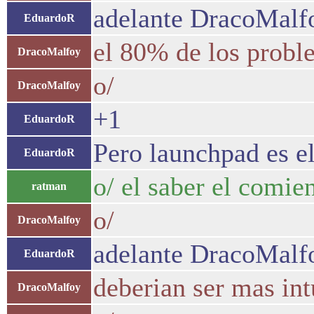
adelante DracoMalf
EduardoR
el 80% de los probl
DracoMalfoy
o/
DracoMalfoy
+1
EduardoR
Pero launchpad es el
EduardoR
o/ el saber el comien
ratman
o/
DracoMalfoy
adelante DracoMalf
EduardoR
deberian ser mas int
DracoMalfoy