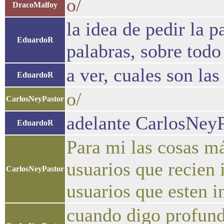
o/
DracoMalfoy
la idea de pedir la p
EduardoR
palabras, sobre todo 
a ver, cuales son l
EduardoR
o/
CarlosNeyPastor
adelante CarlosNeyP
EduardoR
Para mi las cosas má
usuarios que recien
CarlosNeyPastor
usuarios que esten i
cuando digo profund