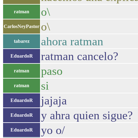
o\
ratman
o\
CarlosNeyPastor
ahora ratman
tabarez
ratman cancelo?
EduardoR
paso
ratman
si
ratman
jajaja
EduardoR
y ahra quien sigue?
EduardoR
yo o/
EduardoR