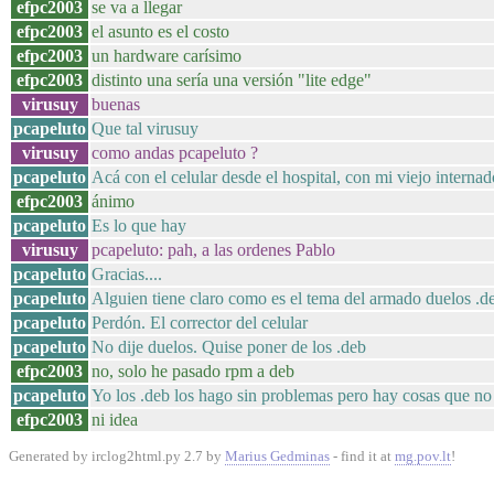
efpc2003
se va a llegar
efpc2003
el asunto es el costo
efpc2003
un hardware carísimo
efpc2003
distinto una sería una versión "lite edge"
virusuy
buenas
pcapeluto
Que tal virusuy
virusuy
como andas pcapeluto ?
pcapeluto
Acá con el celular desde el hospital, con mi viejo internad
efpc2003
ánimo
pcapeluto
Es lo que hay
virusuy
pcapeluto: pah, a las ordenes Pablo
pcapeluto
Gracias....
pcapeluto
Alguien tiene claro como es el tema del armado duelos .d
pcapeluto
Perdón. El corrector del celular
pcapeluto
No dije duelos. Quise poner de los .deb
efpc2003
no, solo he pasado rpm a deb
pcapeluto
Yo los .deb los hago sin problemas pero hay cosas que n
efpc2003
ni idea
Generated by irclog2html.py 2.7 by
Marius Gedminas
- find it at
mg.pov.lt
!