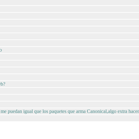
o
eb?
o me puedan igual que los paquetes que arma Canonical,algo extra hac