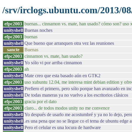
/srv/irclogs.ubuntu.com/2013/08
efpc2003
buenas... cinnamon vs. mate, han usado? cómo son? uso 
unityshell
Buenas noches
efpc2003
buenas
unityshell
Que bueno que arranquen otra vez las reuniones
sancte
Buenas
efpc2003
cinnamon vs. mate, han usado?
unityshell
Yo sólo vi por arriba cinnamon
efpc2003
ah
unityshell
Mate creo que esta basado aún en GTK2
efpc2003
uso xubuntu 12.04, me interesa mint debian edition y ofre
unityshell
Prefiero el primero, pero sólo porque han avanzado en inc
unityshell
De todas maneras ya no vuelvo a los escritorios clásicos
efpc2003
gracia por el dato
efpc2003
claro... de todos modos unity no me convence
unityshell
Yo después de usarlo me acostumbré y ya no lo dejo, pero
unityshell
.es una pena que no se llegue co el tema de ubuntu edge a l
unityshell
Pero el celular es una locura de hardware