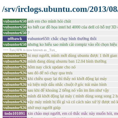
/srv/irclogs.ubuntu.com/2013/08
vubuntor650
anh em cho mình hỏi chút
vubuntor650
ko biết car đồ họa intel hd 4000 của dell có hỗ trợ 3D
vubuntor650
?
n0bawk
vubuntor650: chắc chạy bình thường thôi
vubuntor650
nhưng ko hiểu sao mình cài compiz vào rồi chọn hiệu
=== Tux|AFK is now known as _Tux_
vubuntor926
hi mọi người, mình mới dùng ubuntu được 1 thời gian 
vubuntor926
mình đang dùng ubuntu ban 12.04 bình thường
vubuntor926
hôm nay click update cho nó
vubuntor926
sau đó để nó chạy qua trưa
vubuntor926
khi chiều quay lại thì thấy nó khởi động lại máy
vubuntor926
và hiện một dấu nhắc chuột ở góc trái màn hình
vubuntor926
sau khi để khoảng 2 tiếng nó vẫn im lìm như vậy
vubuntor926
mình đã khởi động lại máy ( mình dùng song song 2 hđ
vubuntor926
vậy máy mình bị lỗi gì và có cách nào xử lý được nó 
vubuntor926
nhờ mọi người giúp
todo101091
xin chào mọi người, em có thắc mắc này muốn hỏi, mo