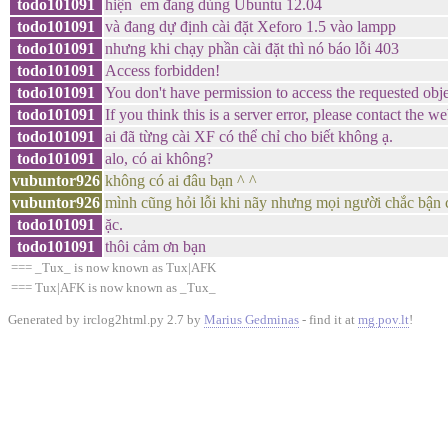
todo101091
hiện em đang dùng Ubuntu 12.04
todo101091
và đang dự định cài đặt Xeforo 1.5 vào lampp
todo101091
nhưng khi chạy phần cài đặt thì nó báo lỗi 403
todo101091
Access forbidden!
todo101091
You don't have permission to access the requested object
todo101091
If you think this is a server error, please contact the w
todo101091
ai đã từng cài XF có thể chỉ cho biết không ạ.
todo101091
alo, có ai không?
vubuntor926
không có ai đâu bạn ^ ^
vubuntor926
mình cũng hỏi lỗi khi nãy nhưng mọi người chắc bận 
todo101091
ặc.
todo101091
thôi cảm ơn bạn
=== _Tux_ is now known as Tux|AFK
=== Tux|AFK is now known as _Tux_
Generated by irclog2html.py 2.7 by
Marius Gedminas
- find it at
mg.pov.lt
!