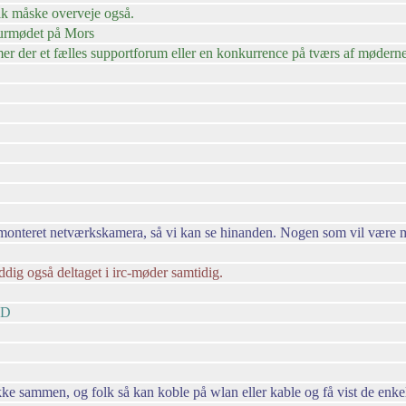
lk måske overveje også.
turmødet på Mors
r der et fælles supportforum eller en konkurrence på tværs af møderne 
påmonteret netværkskamera, så vi kan se hinanden. Nogen som vil være
dig også deltaget i irc-møder samtidig.
:D
kke sammen, og folk så kan koble på wlan eller kable og få vist de enke