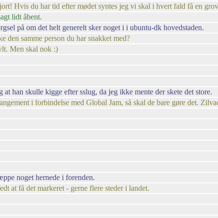
jort! Hvis du har tid efter mødet syntes jeg vi skal i hvert fald få en grov 
agt lidt åbent.
åørgsel på om det helt generelt sker noget i i ubuntu-dk hovedstaden.
måske den samme person du har snakket med?
vlt. Men skal nok :)
 han skulle kigge efter sslug, da jeg ikke mente der skete det store.
arrangement i forbindelse med Global Jam, så skal de bare gøre det. Zilvado
næppe noget hernede i forenden.
t at få det markeret - gerne flere steder i landet.