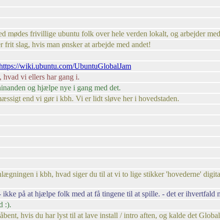
 mødes frivillige ubuntu folk over hele verden lokalt, og arbejder med d
r frit slag, hvis man ønsker at arbejde med andet!
https://wiki.ubuntu.com/UbuntuGlobalJam
 hvad vi ellers har gang i.
 hinanden og hjælpe nye i gang med det.
æssigt end vi gør i kbh. Vi er lidt sløve her i hovedstaden.
ægningen i kbh, hvad siger du til at vi to lige stikker 'hovederne' digi
kke på at hjælpe folk med at få tingene til at spille. - det er ihvertfald 
 :).
nt, hvis du har lyst til at lave install / intro aften, og kalde det Global