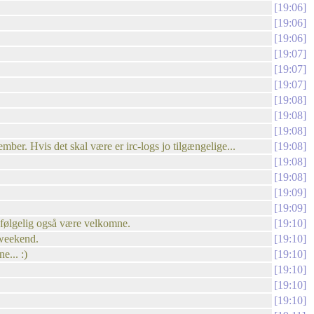
19:06
19:06
19:06
19:07
19:07
19:07
19:08
19:08
19:08
mber. Hvis det skal være er irc-logs jo tilgængelige...
19:08
19:08
19:08
19:09
19:09
lvfølgelig også være velkomne.
19:10
 weekend.
19:10
e... :)
19:10
19:10
19:10
19:10