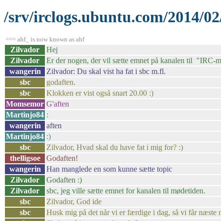
/srv/irclogs.ubuntu.com/2014/0
=== ahf_ is now known as ahf
Zilvador
Hej
Zilvador
Er der nogen, der vil sætte emnet på kanalen til "IRC-
wangerin
Zilvador: Du skal vist ha fat i sbc m.fl.
sbc
godaften.
sbc
Klokken er vist også snart 20.00 :)
Momsemor
G'aften
Martinjo84
:
wangerin
aften
Martinjo84
:)
sbc
Zilvador, Hvad skal du have fat i mig for? :)
thelligsoe
Godaften!
wangerin
Han manglede en som kunne sætte topic
Zilvador
Godaften :)
Zilvador
sbc, jeg ville sætte emnet for kanalen til mødetiden.
sbc
Zilvador, God ide
sbc
Husk mig på det når vi er færdige i dag, så vi får næste