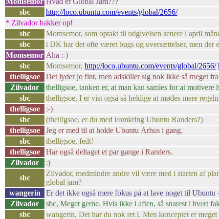
Momsemor
Hvad er Global Jam???
sbc
http://loco.ubuntu.com/events/global/2656/
* Zilvador bakker op!
sbc
Momsemor, som optakt til udgivelsen senere i april måned
sbc
i DK har det ofte været bugs og oversættelser, men der e
Momsemor
Aha :-)
sbc
Momsemor,
http://loco.ubuntu.com/events/global/2656/
thelligsoe
Det lyder jo fint, men adskiller sig nok ikke så meget fra,
Zilvador
thelligsoe, tanken er, at man kan samles for at motivere
sbc
thelligsoe, I er vist også så heldige at mødes mere regelm
thelligsoe
:-)
sbc
(thelligsoe, er du med i/omkring Ubuntu Randers?)
thelligsoe
Jeg er med til at holde Ubuntu Århus i gang.
sbc
thelligsoe, fedt!
thelligsoe
Har også deltaget et par gange i Randers.
Zilvador
:)
Zilvador, medmindre andre vil være med i starten af planl
sbc
global jam?
wangerin
Er det ikke også mere fokus på at lave noget til Ubuntu - i
Zilvador
sbc, Meget gerne. Hvis ikke i aften, så snarest i hvert fald
sbc
wangerin, Det har du nok ret i. Men konceptet er meget åbe