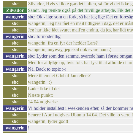
sbc
Zilvador, Hvis vi ikke gør det i aften, så får vi det ikke g
Zilvador
Sandt. Jeg tænkte også på det frivillige arbejde. Fik det s
wangerin
sbc: Ok - lige som en fork, så har jeg lige fået en fores
sbc
wangerin, Jeg har fået en mail tidligere i dag, det er 
sbc
Jeg har ikke fået svaret mail'en endnu, da jeg har lidt tra
wangerin
sbc: formodentlig
sbc
wangerin, fra en fyr der hedder Lars?
sbc
wangerin, anyway, jeg skal nok svare ham :)
wangerin
sbc: Lyder som den samme. svarede ham i første omgang at
sbc
Men for at følge op, hvis folk har lyst til at afholde et 
wangerin
Nå. Back to topic ;-)
sbc
Mere til emnet Global Jam ellers?
sbc
wangerin, :)
sbc
Lader ikke til det.
sbc
Næste punkt:
sbc
14.04 udgivelse
wangerin
Vi holder installfest i weekenden efter, så der kommer 
sbc
Senere i April udgives Ubuntu 14.04. Det ville jo være fed
sbc
wangerin, lyder godt!
wangerin
!