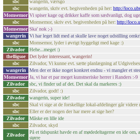
sbc
wangerin, værsgo
sbc
wangerin, skriv evt. begivenheden på her:
http://loco.u
Momsemor
Vi spiser kage og drikker kaffe som sædvanligt, dog uge
sbc
Momsemor, skriv evt. begivenheden på her:
http://loco
Momsemor
Ska' nok ;-)
wangerin
Vi har leget lidt med at skulle lave noget udstilling omkr
sbc
Momsemor, lyder i øvrigt hyggeligt med kage :)
Zilvador
Hehe...meget :)
thelligsoe
Det lyder interessant, wangerin!
sbc
Zilvador, Vi kunne evt. sætte planlægning af Udgivelses
wangerin
Men der er ikke noget konkret endnu - vi mangler et sted
Momsemor
Ja, vi har et par meget kunstneriske herrer i Randers :-9
Zilvador
sbc, vi finder ud af det. Det skal da markeres :)
sbc
Zilvador, godt! :)
Zilvador
wangerin, super ide!
sbc
Skal vi sige at de forskellige lokal-afdelinger går vider
sbc
Eller er der nogen der har mere at sige her?
Zilvador
Måske en lille ide
sbc
Zilvador, skyd
På et tidspunkt havde en af mødedeltagerne en ide om, at
Zilvador
større