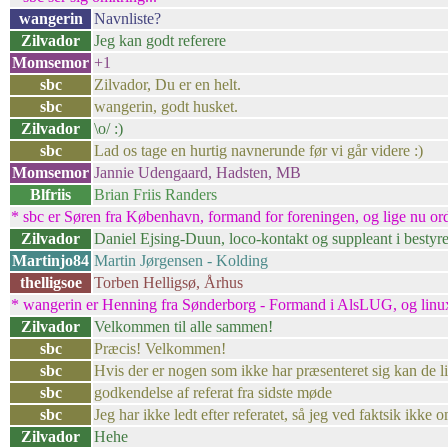
wangerin
Navnliste?
Zilvador
Jeg kan godt referere
Momsemor
+1
sbc
Zilvador, Du er en helt.
sbc
wangerin, godt husket.
Zilvador
\o/ :)
sbc
Lad os tage en hurtig navnerunde før vi går videre :)
Momsemor
Jannie Udengaard, Hadsten, MB
Blfriis
Brian Friis Randers
* sbc er Søren fra København, formand for foreningen, og lige nu ords
Zilvador
Daniel Ejsing-Duun, loco-kontakt og suppleant i besty
Martinjo84
Martin Jørgensen - Kolding
thelligsoe
Torben Helligsø, Århus
* wangerin er Henning fra Sønderborg - Formand i AlsLUG, og linux-
Zilvador
Velkommen til alle sammen!
sbc
Præcis! Velkommen!
sbc
Hvis der er nogen som ikke har præsenteret sig kan de li
sbc
godkendelse af referat fra sidste møde
sbc
Jeg har ikke ledt efter referatet, så jeg ved faktsik ikke o
Zilvador
Hehe