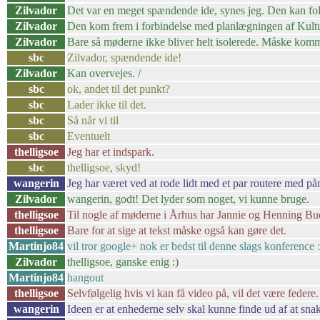
Zilvador
Det var en meget spændende ide, synes jeg. Den kan fo
Zilvador
Den kom frem i forbindelse med planlægningen af Kul
Zilvador
Bare så møderne ikke bliver helt isolerede. Måske komme
sbc
Zilvador, spændende ide!
Zilvador
Kan overvejes. /
sbc
ok, andet til det punkt?
sbc
Lader ikke til det.
sbc
Så når vi til
sbc
Eventuelt
thelligsoe
Jeg har et indspark.
sbc
thelligsoe, skyd!
wangerin
Jeg har været ved at rode lidt med et par routere med 
Zilvador
wangerin, godt! Det lyder som noget, vi kunne bruge.
thelligsoe
Til nogle af møderne i Århus har Jannie og Henning Bud
thelligsoe
Bare for at sige at tekst måske også kan gøre det.
Martinjo84
vil tror google+ nok er bedst til denne slags konference 
Zilvador
thelligsoe, ganske enig :)
Martinjo84
hangout
thelligsoe
Selvfølgelig hvis vi kan få video på, vil det være federe.
wangerin
Ideen er at enhederne selv skal kunne finde ud af at sna