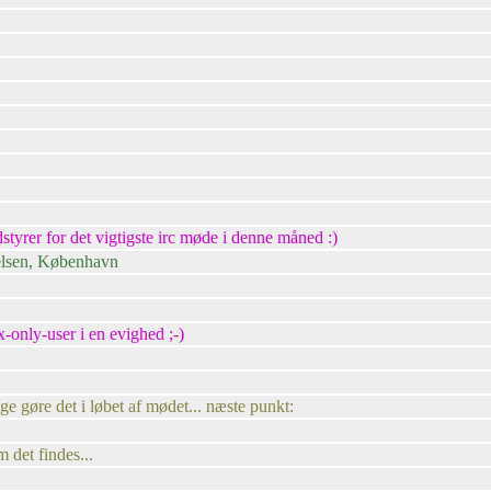
tyrer for det vigtigste irc møde i denne måned :)
relsen, København
only-user i en evighed ;-)
ge gøre det i løbet af mødet... næste punkt:
m det findes...