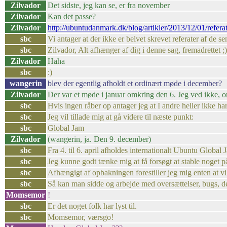
Zilvador
Det sidste, jeg kan se, er fra november
Zilvador
Kan det passe?
Zilvador
http://ubuntudanmark.dk/blog/artikler/2013/12/01/refer
sbc
Vi antager at der ikke er belvet skrevet referater af de 
sbc
Zilvador, Alt afhænger af dig i denne sag, fremadrettet ;)
Zilvador
Haha
sbc
:)
wangerin
blev der egentlig afholdt et ordinært møde i december?
Zilvador
Der var et møde i januar omkring den 6. Jeg ved ikke, om
sbc
Hvis ingen råber op antager jeg at I andre heller ikke ha
sbc
Jeg vil tillade mig at gå videre til næste punkt:
sbc
Global Jam
Zilvador
(wangerin, ja. Den 9. december)
sbc
Fra 4. til 6. april afholdes internationalt Ubuntu Global 
sbc
Jeg kunne godt tænke mig at få forsøgt at stable noget p
sbc
Afhængigt af opbakningen forestiller jeg mig enten at v
sbc
Så kan man sidde og arbejde med oversættelser, bugs, desig
Momsemor
!
sbc
Er det noget folk har lyst til.
sbc
Momsemor, værsgo!