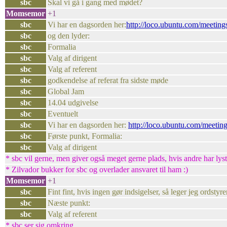
sbc
Skal vi gå i gang med mødet?
Momsemor
+1
sbc
Vi har en dagsorden her:
http://loco.ubuntu.com/meeting
sbc
og den lyder:
sbc
Formalia
sbc
Valg af dirigent
sbc
Valg af referent
sbc
godkendelse af referat fra sidste møde
sbc
Global Jam
sbc
14.04 udgivelse
sbc
Eventuelt
sbc
Vi har en dagsorden her:
http://loco.ubuntu.com/meeting
sbc
Første punkt, Formalia:
sbc
Valg af dirigent
* sbc vil gerne, men giver også meget gerne plads, hvis andre har lyst
* Zilvador bukker for sbc og overlader ansvaret til ham :)
Momsemor
+1
sbc
Fint fint, hvis ingen gør indsigelser, så leger jeg ordstyre
sbc
Næste punkt:
sbc
Valg af referent
* sbc ser sig omkring...