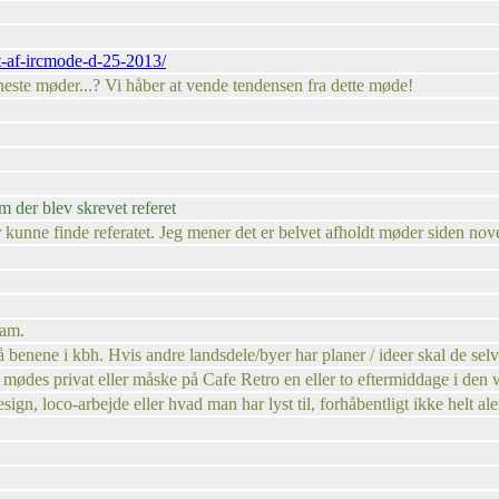
at-af-ircmode-d-25-2013/
seneste møder...? Vi håber at vende tendensen fra dette møde!
 der blev skrevet referet
r kunne finde referatet. Jeg mener det er belvet afholdt møder siden nove
Jam.
å benene i kbh. Hvis andre landsdele/byer har planer / ideer skal de se
i mødes privat eller måske på Cafe Retro en eller to eftermiddage i den
n, loco-arbejde eller hvad man har lyst til, forhåbentligt ikke helt alen