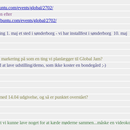
buntu.com/events/global/2702/
n efter
.ubuntu.com/events/global/2702/
ing 1. maj et sted i sønderborg - vi har installfest i sønderborg 10. maj
 markering på som en ting vi planlægger til Global Jam?
 at lave udstilling/demo, som ikke koster en bondegård ;-)
e med 14.04 udgivelse, og så er punktet overstået?
 vi kunne lave noget for at kæde møderne sammen...måske en videokonfere