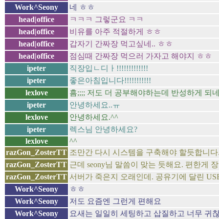
Work^Seony
네 ㅎㅎ
head|office
ㅋㅋㅋ 그렇군요 ㅋㅋ
head|office
비유를 아주 적절하게 ㅎㅎ
head|office
갑자기 간짜장 먹고싶네.. ㅎㅎ
head|office
점심때 간짜장 먹으러 가자고 해야지 ㅎㅎ
ipeter
직장입ㄴ디ㅏ!!!!!!!!!!!!!
ipeter
좋은아침입니다!!!!!!!!!!!
lexlove
흠;;;; 저도 더 공부해야하는데 반성하게 되
ipeter
안녕하세요..ㅠ
lexlove
안녕하세요.^^
ipeter
렉스님 안녕하세요?
lexlove
^^
razGon_ZosterTT
조만간 다시 시스템을 구축해야 할듯합니다
razGon_ZosterTT
근데 seony님 말씀이 맞는 듯해요. 편한게 장
razGon_ZosterTT
서버가 죽은지 오래인데. 공유기에 달린 US
Work^Seony
ㅎㅎ
Work^Seony
저도 요즘엔 그런게 편해요
Work^Seony
요새는 일일히 세팅하고 삽질하고 너무 귀