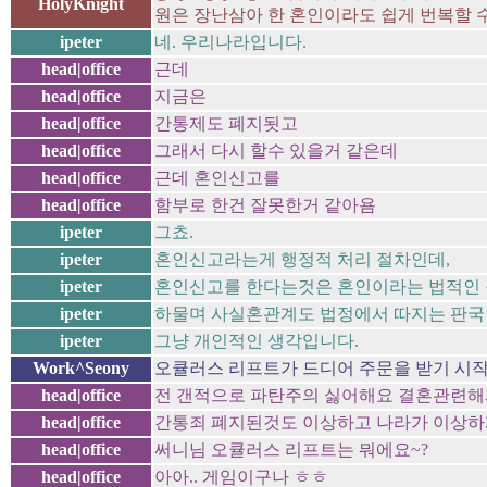
HolyKnight
원은 장난삼아 한 혼인이라도 쉽게 번복할 수 없
ipeter
네. 우리나라입니다.
head|office
근데
head|office
지금은
head|office
간통제도 폐지됫고
head|office
그래서 다시 할수 있을거 같은데
head|office
근데 혼인신고를
head|office
함부로 한건 잘못한거 같아욤
ipeter
그쵸.
ipeter
혼인신고라는게 행정적 처리 절차인데,
ipeter
혼인신고를 한다는것은 혼인이라는 법적인 
ipeter
하물며 사실혼관계도 법정에서 따지는 판국
ipeter
그냥 개인적인 생각입니다.
Work^Seony
오큘러스 리프트가 드디어 주문을 받기 시작했
head|office
전 갠적으로 파탄주의 싫어해요 결혼관련
head|office
간통죄 폐지된것도 이상하고 나라가 이상하
head|office
써니님 오큘러스 리프트는 뭐에요~?
head|office
아아.. 게임이구나 ㅎㅎ