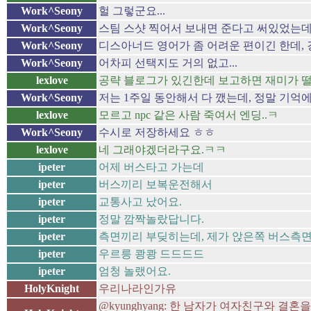
Work^Seony
헐 그렇군요...
Work^Seony
스팀 스샷 찍어서 보내면 준다고 써있었는데
Work^Seony
디스아너드 영어가 좀 어려운 편이긴 한데, 
Work^Seony
어차피 선택지도 거의 없고...
lexlove
공략 블로그가 있긴한데 보고하면 재미가 떨어
Work^Seony
저는 1주일 동안해서 다 깼는데, 정말 기억에
lexlove
모르고 npc 같은 사람 죽여서 엔딩..ㅋ
Work^Seony
수시로 저장하세요 ㅎㅎ
lexlove
네 그래야겠더라구요.ㅋㅋ
ipeter
어제 버스타고 가는데
ipeter
버스끼리 보복운전해서
ipeter
교통사고 났어요.
ipeter
정말 깜짝놀랐답니다.
ipeter
측면끼리 부딪히는데, 제가 앉은쪽 버스측
ipeter
우르릉 쾅쾅 드드드드
ipeter
엄청 놀랬어요.
HolyKnight
우리나라인가유
@kyunghyang: 한 남자가 여자친구와 