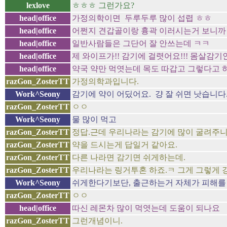
lexlove
ㅎㅎㅎ 그런가요?
head|office
가정의학이면 두루두루 많이 섭렵 ㅎㅎ
head|office
어쩐지 견갑골이랑 흉곽 이러시는거 보니까
head|office
일반사람들은 그단어 잘 안쓰는데 ㅋㅋ
head|office
제 와이프가!! 감기에 걸렷어요!!! 몸살감
head|office
약국 약만 먹엿는데 목도 따갑고 그렇다고 
razGon_ZosterTT
가정의학과입니다.
Work^Seony
감기에 약이 어딨어요. 걍 잘 쉬면 낫습니다..
razGon_ZosterTT
ㅇㅇ
Work^Seony
물 많이 먹고
razGon_ZosterTT
정답.근데 우리나라는 감기에 많이 굴려주
razGon_ZosterTT
약을 드시는게 답일거 같아요.
razGon_ZosterTT
다른 나라면 감기면 쉬게하는데.
razGon_ZosterTT
우리나라는 링거투혼 하죠.ㅋ 그게 그렇게 
Work^Seony
쉬게한다기보단, 출근하는거 자체가 피해를
razGon_ZosterTT
ㅇㅇ
head|office
따신 레몬차 많이 먹엿는데 도움이 되나요
razGon_ZosterTT
그런개념이니.