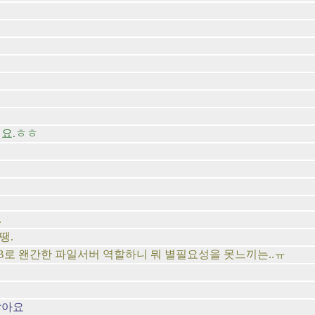
네요.ㅎㅎ
.
땡.
B로 왠간한 파일서버 역할하니 뭐 별필요성을 못느끼는..ㅠ
찮아요