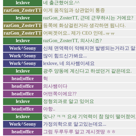
lexlove
네 출근했어요.^^
razGon_ZosterTT
이게 움직임과 상관없이 통증
lexlove
razGon_ZosterTT, 근데 근무하시는 거에요?
razGon_ZosterTT
등쪽에 화상걸린거라 생각하면 됩니다.
razGon_ZosterTT
어쩌겟어요.. 제가 CEO 인데..ㅠㅠ
lexlove
razGon_ZosterTT, 의사시죠?
Work^Seony
신체 면역력이 약해지면 발병되는거라고 알
Work^Seony
많이 힘드신가봐요...
Work^Seony
lexlove, 네 의사쌤이세요
lexlove
광주 양동에 계신다고 하셨던거 같은데요.
head|office
헉
head|office
의사쌤이다
head|office
어떤쪽이에요??
lexlove
정형외과로 알고 있어요
head|office
아항..
lexlove
맞나? ㅋㅋ 요새 기억력이 참 많이 떨어졌어
Work^Seony
가정의학으로 알고있는데요...
head|office
그럼 두루두루 알고 계시겟땅 ㅎㅎ