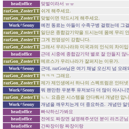
head|office
맞벌이라서 ㅠㅠ
razGon_ZosterTT
쉬게 해주세요.
razGon_ZosterTT
맞벌이면 약드시게 해주세요.
Work^Seony
예전 동료는 아들이 수족구병 걸렸는데 그걸 
razGon_ZosterTT
일단은 종합감기약을 드시는데 몸에 무리 
razGon_ZosterTT
그게 전염성이 강합니다.
razGon_ZosterTT
그래서 우리나라와 미국과의 인식의 차이입
head|office
근데 시중에 종합감기약 별로 잘 안들지 않나
razGon_ZosterTT
메르스가 우리나라가 잘퍼지는 이유가.
Work^Seony
근데, razGon님은 여기 채널 오신지 넘 
razGon_ZosterTT
ㅋㅋㅋ 그래요.
razGon_ZosterTT
제가 제인생에서 하나의 스펙트럼은 인터넷
Work^Seony
뭐 왠만한 우분투 유저보다 더 많이 아시니
razGon_ZosterTT
ㄴㄴ 요즘은 시스템을 안다뤄서 개념만 압니
Work^Seony
개념을 깨우치는게 더 중요하죠. 개념만 알면
head|office
빠삭하신가봐요
head|office
전에도 짜장면 설명해주셧던 분이 라즈곤님
head|office
간짜장이랑 짜장이랑