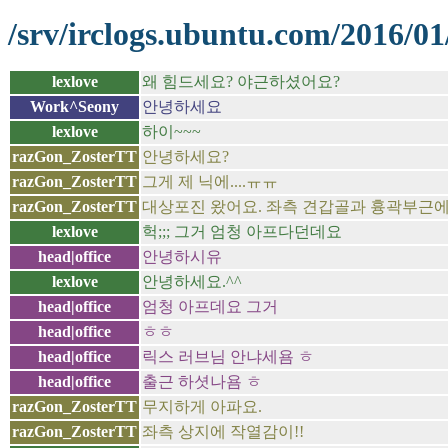
/srv/irclogs.ubuntu.com/2016/01
lexlove
왜 힘드세요? 야근하셨어요?
Work^Seony
안녕하세요
lexlove
하이~~~
razGon_ZosterTT
안녕하세요?
razGon_ZosterTT
그게 제 닉에....ㅠㅠ
razGon_ZosterTT
대상포진 왔어요. 좌측 견갑골과 흉곽부근에
lexlove
헉;;; 그거 엄청 아프다던데요
head|office
안녕하시유
lexlove
안녕하세요.^^
head|office
엄청 아프데요 그거
head|office
ㅎㅎ
head|office
릭스 러브님 안냐세욤 ㅎ
head|office
출근 하셧나욤 ㅎ
razGon_ZosterTT
무지하게 아파요.
razGon_ZosterTT
좌측 상지에 작열감이!!