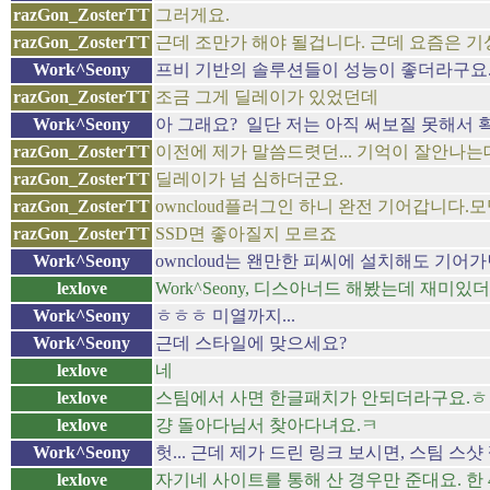
razGon_ZosterTT
그러게요.
razGon_ZosterTT
근데 조만가 해야 될겁니다. 근데 요즘은 기
Work^Seony
프비 기반의 솔루션들이 성능이 좋더라구요...
razGon_ZosterTT
조금 그게 딜레이가 있었던데
Work^Seony
아 그래요? 일단 저는 아직 써보질 못해서 확
razGon_ZosterTT
이전에 제가 말씀드렷던... 기억이 잘안나는
razGon_ZosterTT
딜레이가 넘 심하더군요.
razGon_ZosterTT
owncloud플러그인 하니 완전 기어갑니다.
razGon_ZosterTT
SSD면 좋아질지 모르죠
Work^Seony
owncloud는 왠만한 피씨에 설치해도 기어
lexlove
Work^Seony, 디스아너드 해봤는데 재
Work^Seony
ㅎㅎㅎ 미열까지...
Work^Seony
근데 스타일에 맞으세요?
lexlove
네
lexlove
스팀에서 사면 한글패치가 안되더라구요.
lexlove
걍 돌아다님서 찾아다녀요.ㅋ
Work^Seony
헛... 근데 제가 드린 링크 보시면, 스팀 
lexlove
자기네 사이트를 통해 산 경우만 준대요. 한