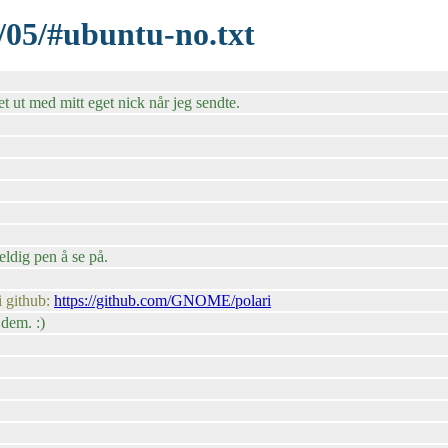
/05/#ubuntu-no.txt
 ut med mitt eget nick når jeg sendte.
ldig pen å se på.
i github:
https://github.com/GNOME/polari
 dem. :)