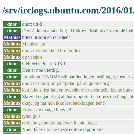
/srv/irclogs.ubuntu.com/2016/01
dnor
dnor: utf-8
dnor
Der så du en annen bug. :D Skrev "Malinux:" men ble byttet
Mathias
høres ut som en rar klient
Malinux
Mathias: jau
Malinux
dnor: hvilken klient bruker du?
Malinux
og versjon
dnor
GNOME Polari 3.18.1
dnor
Den er noe uferdig.
dnor
I moderne GNOME-stil har den ingen instillinger, men er ve
Malinux
dnor: har du spurt på #polari på irc.gnome.org ?
Malinux
kan ikke si jeg fant en oversikt over eventuelle kjente bugs 
dnor
Skrev da i går at jeg alt har rapportert en drøss med bugs til
Malinux
okey. jeg har nok ikke lest backloggen her ;)
dnor
Er ganske mange bugs. :P
Malinux
tydeligvis
Malinux
er de bugsene du opplever, kjente bugs?
dnor
Noen få av de. De fleste er ikke rapporterte.