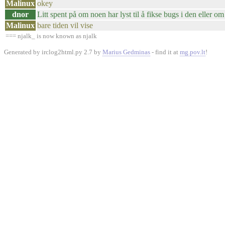
Malinux
okey
dnor
Litt spent på om noen har lyst til å fikse bugs i den eller 
Malinux
bare tiden vil vise
=== njalk_ is now known as njalk
Generated by irclog2html.py 2.7 by
Marius Gedminas
- find it at
mg.pov.lt
!