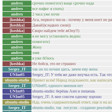
andrex
срочно помогите) ваще срочно нада
andrex
все нафиг я спать)
andrex
2 часа уже ночи
[koshka]
Ага, первого числа - почему у меня инет не р
[koshka]
Давай))сладких снов))
[koshka]
Скоро найдем тебе жОну!!)
andrex
я не могу установить яндекс
andrex
помогите)
andrex
Жону
andrex
хмм
andrex
я уже бОюсь
[koshka]
Не бойся, это не страшно
Sergey_IT
так он по ночам здесь, зачем ему жена
UNIm95
Sergey_IT: У тебя же даже внучка есть. Так 
ubuntu-studio
Привет всем! Народ подскажите, как написать
Sergey_IT
UNIm95, единого мнения нет
UNIm95
ubuntu-studio: берёшь Asm и пишешь
UNIm95
Sergey_IT: А мне совсем одному хорошо
ubuntu-studio
Нда, очень содержательный ответ, еще и на ас
Sergey_IT
ubuntu-studio, так погугли - создание реалта