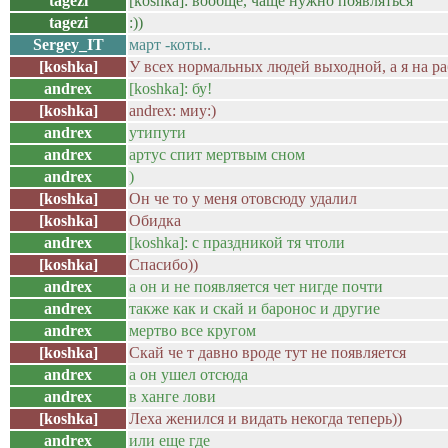
tagezi
[koshka]: вообще, чаще нужно появляться
tagezi
:))
Sergey_IT
март -коты..
[koshka]
У всех нормальных людей выходной, а я на ра
andrex
[koshka]: бу!
[koshka]
andrex: миу:)
andrex
утипути
andrex
артус спит мертвым сном
andrex
)
[koshka]
Он че то у меня отовсюду удалил
[koshka]
Обидка
andrex
[koshka]: с праздникой тя чтоли
[koshka]
Спасибо))
andrex
а он и не появляется чет нигде почти
andrex
также как и скай и баронос и другие
andrex
мертво все кругом
[koshka]
Скай че т давно вроде тут не появляется
andrex
а он ушел отсюда
andrex
в ханге лови
[koshka]
Леха женился и видать некогда теперь))
andrex
или еще где