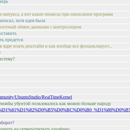
верь
йм-линукса, а вот какие нюансы при написании программ
аписал, хотя идея была
 плотный обмен данными с контроллером
оставить
ть придется
 в ядре юзать реалтайм и как вообще все фунциклирует...
О
истему?
ommunity/UbuntuStudio/RealTimeKernel
, лижбы убунтой пользовалось как можно больше народу
D0%A1%D0%B8%D1%81%D1%82%D0%B5%D0%BC%D0%B0_%D1
оборот?
зранить на сервер/открыть удалённо