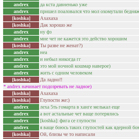
andrex
да кста давненько уже
andrex
пришел поаловался что мол охомутали бедня
[koshka]
Ахахаха
[koshka]
Дак хорошо же
andrex
ну фз
andrex
мне чет не кажется это действо хорошим
[koshka]
Ты разве не женат?)
andrex
неа
andrex
и небыл никогда гг
andrex
это мой ночной кошмар наверое)
andrex
жить с одним человеком
[koshka]
Да ладно!!
* andrex начинает подозревать не ладное)
[koshka]
Ахахаха
[koshka]
Глупости же:)
andrex
леха 5ть гомарта в ханге мелькал еще
andrex
а вот астальные чет ваще потерялись
andrex
[koshka]: фига се глупости
andrex
я ваще боюсь таких глупостей как ядерной бо
[koshka]
Ой, близы че то написали