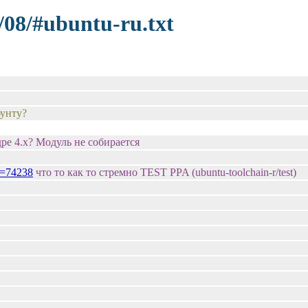
/08/#ubuntu-ru.txt
бунту?
дре 4.х? Модуль не собирается
&t=74238
что то как то стремно TEST PPA (ubuntu-toolchain-r/test)