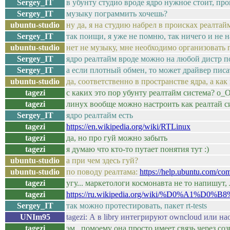
Sergey_IT
в убунту студио вроде ядро нужное стоит, про
Sergey_IT
музыку пограммить хочешь?
ubuntu-studio
ну да, я на студию набрел в происках реалта
Sergey_IT
так поищи, я уже не помню, так ничего и не н
ubuntu-studio
нет не музыку, мне необходимо организовать
Sergey_IT
ядро реалтайм вроде можно на любой дистр п
Sergey_IT
а если плотный обмен, то может драйвер писа
ubuntu-studio
да, соответственно в пространстве ядра, а как
tagezi
с каких это пор убунту реалтайм система? о_
tagezi
линух вообще можно настроить как реалтай с
Sergey_IT
ядро реалтайм есть
tagezi
https://en.wikipedia.org/wiki/RTLinux
tagezi
да, но про гуй можно забыть
tagezi
я думаю что кто-то путает понятия тут :)
ubuntu-studio
а при чем здесь гуй?
ubuntu-studio
по поводу реалтама:
https://help.ubuntu.com/c
tagezi
угу... маркетологи космонавта не то напишут
tagezi
https://ru.wikipedia.org/wiki/%
Sergey_IT
так можно протестировать, пакет rt-tests
UNIm95
tagezi: А в librу интегрируют owncloud или на
tagezi
эм.. помоему она просто имеет связь через со