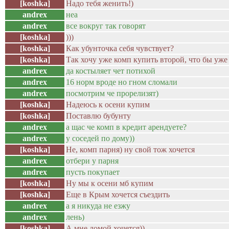
[koshka]
Надо тебя женить!)
andrex
неа
andrex
все вокруг так говорят
[koshka]
)))
[koshka]
Как убунточка себя чувствует?
[koshka]
Так хочу уже комп купить второй, что бы уже
andrex
да костыляет чет потихой
andrex
16 норм вроде но гном сломали
andrex
посмотрим че прорелизят)
[koshka]
Надеюсь к осени купим
[koshka]
Поставлю бубунту
andrex
а щас че комп в кредит арендуете?
andrex
у соседей по дому))
[koshka]
Не, комп парня) ну свой тож хочется
andrex
отбери у парня
andrex
пусть покупает
[koshka]
Ну мы к осени мб купим
[koshka]
Еще в Крым хочется съездить
andrex
а я никуда не езжу
andrex
лень)
[koshka]
А мне домой хочется))