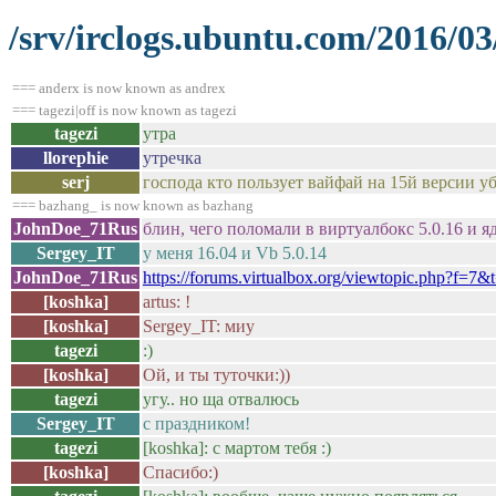
/srv/irclogs.ubuntu.com/2016/03
=== anderx is now known as andrex
=== tagezi|off is now known as tagezi
tagezi
утра
llorephie
утречка
serj
господа кто пользует вайфай на 15й версии у
=== bazhang_ is now known as bazhang
JohnDoe_71Rus
блин, чего поломали в виртуалбокс 5.0.16 и я
Sergey_IT
у меня 16.04 и Vb 5.0.14
JohnDoe_71Rus
https://forums.virtualbox.org/viewtopic.php?f=7
[koshka]
artus: !
[koshka]
Sergey_IT: миу
tagezi
:)
[koshka]
Ой, и ты туточки:))
tagezi
угу.. но ща отвалюсь
Sergey_IT
с праздником!
tagezi
[koshka]: с мартом тебя :)
[koshka]
Спасибо:)