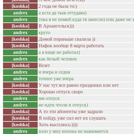
[koshka]
2 года не была то:)
andrex
а кста да тыж оттудава)
andrex
тока я не помнб куда тя занесло) или даже не 
[koshka]
В Архангельск)))
andrex
круто
[koshka]
Домой пораньше свалила ))
[koshka]
Нафик вообще 8 марта работать
andrex
а я ваще не работал)
andrex
как белый человек
[koshka]
Везет
andrex
и вчера и седня
andrex
точнее уже вчера
[koshka]
У нас тут все равно праздники или нет
[koshka]
Хорошо отпуск скоро
andrex
мм отпуск
andrex
не идти чтоли в отпуск)
[koshka]
А то эти абоненты уже задрали
[koshka]
Я пойду, уже сил нет их слушать
[koshka]
Хоть высплюсь:))))
andrex
алло у мну кнопка не нажимается