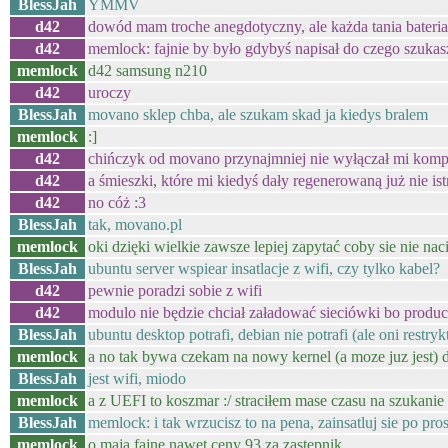
BlessJah
YMMV
d42
dowód mam troche anegdotyczny, ale każda tania bateri
d42
memlock: fajnie by było gdybyś napisał do czego szukas
memlock
d42 samsung n210
d42
uroczy
BlessJah
movano sklep chba, ale szukam skad ja kiedys bralem
memlock
:]
d42
chińczyk od movano przynajmniej nie wyłączał mi komp
d42
a śmieszki, które mi kiedyś dały regenerowaną już nie ist
d42
no cóż :3
BlessJah
tak, movano.pl
memlock
oki dzięki wielkie zawsze lepiej zapytać coby sie nie naci
BlessJah
ubuntu server wspiear insatlacje z wifi, czy tylko kabel?
d42
pewnie poradzi sobie z wifi
d42
modulo nie będzie chciał załadować sieciówki bo produce
BlessJah
ubuntu desktop potrafi, debian nie potrafi (ale oni restry
memlock
a no tak bywa czekam na nowy kernel (a moze juz jest)
BlessJah
jest wifi, miodo
memlock
a z UEFI to koszmar :/ straciłem mase czasu na szukanie
BlessJah
memlock: i tak wrzucisz to na pena, zainsatluj sie po pro
memlock
o mają fajne nawet ceny 93 za zastępnik...