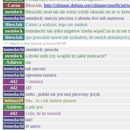
Carno
BlessJah,
http://cdimage.debian.org/cdimage/unofficial/n
memlock
BlessJah: nom tak ale wiesz wtedy okazało sie ze w kern
tomodachi
memlock: starczy preciesz z ubuntu live usb startowac
BlessJah
Carno: a widzisz, tego nie znalem
memlock
tomodachi: tak tylko najpierw trzeba wpaść na to ze nie
BlessJah
(po prawdzie nawet nie szukalem, do moich aktualnych p
=== Drac0 is now known as Guest34760
tomodachi
memlock: prawda
memlock
a dyski ssd(i czy wogóle te) jakie polecacie?
Ashiren
tak
tomodachi
tak zawsze
tomodachi
ogromna ruznica
d42
> ruznica
d42
xD
tomodachi
sorki , polski nie jest moj piewrszy jezyk
tobiasz29
hm... to i tak dobrze piszesz
Ashiren
a jaki jest
d42
i cóż, że ze szwecji
tomodachi
tak!
tomodachi
el sueco