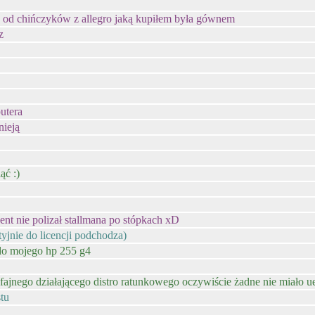
a od chińczyków z allegro jaką kupiłem była gównem
z
utera
nieją
ąć :)
nt nie polizał stallmana po stópkach xD
ktyjnie do licencji podchodza)
 do mojego hp 255 g4
 fajnego działającego distro ratunkowego oczywiście żadne nie miało ue
stu