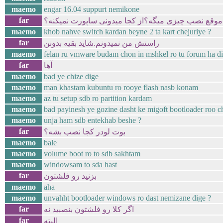
maemo
engar 16.04 suppurt nemikone
far
موقع نصب چیزی میگه؟از کجا میدونی ساپورت نمیکنه؟
maemo
khob nahve switch kardan beyne 2 ta kart chejuriye ?
far
راستش من نمیدونم.شاید بقیه بدونن
maemo
felan ru vmware budam chon in mshkel ro tu forum ha d
far
آها
maemo
bad ye chize dige
maemo
man khastam kubuntu ro rooye flash nasb konam
maemo
az tu setup sdb ro partition kardam
maemo
bad payinesh ye gozine dasht ke migoft bootloader roo c
maemo
unja ham sdb entekhab beshe ?
far
بوت لودر کجا نصب بشه؟
maemo
bale
maemo
volume boot ro to sdb sakhtam
maemo
windowsam to sda hast
far
بزنید رو فلشتون
maemo
aha
maemo
unvahht bootloader windows ro dast nemizane dige ?
far
اگر کلا رو فلشتون بنصبید نه
far
البته