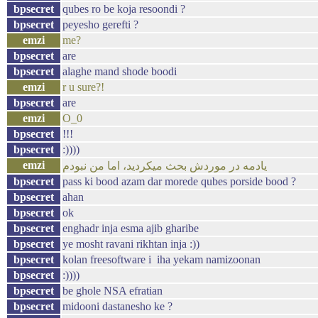
bpsecret
qubes ro be koja resoondi ?
bpsecret
peyesho gerefti ?
emzi
me?
bpsecret
are
bpsecret
alaghe mand shode boodi
emzi
r u sure?!
bpsecret
are
emzi
O_0
bpsecret
!!!
bpsecret
:))))
emzi
یادمه در موردش بحث میکردید، اما من نبودم
bpsecret
pass ki bood azam dar morede qubes porside bood ?
bpsecret
ahan
bpsecret
ok
bpsecret
enghadr inja esma ajib gharibe
bpsecret
ye mosht ravani rikhtan inja :))
bpsecret
kolan freesoftware i iha yekam namizoonan
bpsecret
:))))
bpsecret
be ghole NSA efratian
bpsecret
midooni dastanesho ke ?