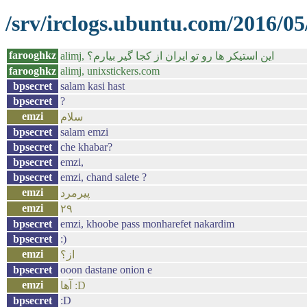
/srv/irclogs.ubuntu.com/2016/05
farooghkz
alimj, اين استيكر ها رو تو ايران از كجا گير بيارم؟
farooghkz
alimj, unixstickers.com
bpsecret
salam kasi hast
bpsecret
?
emzi
سلام
bpsecret
salam emzi
bpsecret
che khabar?
bpsecret
emzi,
bpsecret
emzi, chand salete ?
emzi
پیرمرد
emzi
۲۹
bpsecret
emzi, khoobe pass monharefet nakardim
bpsecret
:)
emzi
از؟
bpsecret
ooon dastane onion e
emzi
آها :D
bpsecret
:D