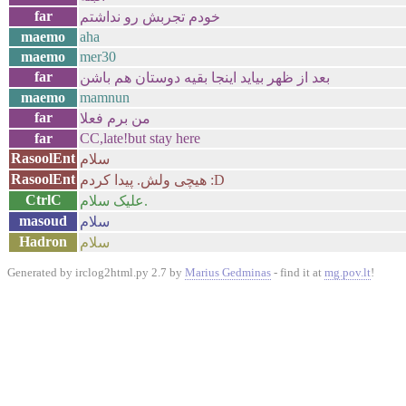
far
خودم تجربش رو نداشتم
maemo
aha
maemo
mer30
far
بعد از ظهر بیاید اینجا بقیه دوستان هم باشن
maemo
mamnun
far
من برم فعلا
far
CC,late!but stay here
RasoolEnt
سلام
RasoolEnt
هیچی ولش. پیدا کردم :D
CtrlC
علیک سلام.
masoud
سلام
Hadron
سلام
Generated by irclog2html.py 2.7 by
Marius Gedminas
- find it at
mg.pov.lt
!