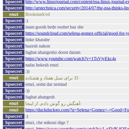
bpsecret
http://www.linuxjournal.com/content/nsa-linux-journal-ex
bpsecret
http://arstechnica.com/security/2014/07/the-nsa-thinks-li
emzi
Bookmark'ed
bpsecret
:)
bpsecret
inam goosh bede roohet baz she
bpsecret
https://soundcloud.com/selena-gomez-official/good-for-y
bpsecret
linke kharabe
bpsecret
bazesh nakon
bpsecret
faghat ahangesho doost daram
bpsecret
https://www.youtube.com/watch?v=1TsVjvEkc4s
bpsecret
nafas bekesh emzi
bpsecret
:))
emzi
برای نسل هفتاد و هشتاده :D
bpsecret
emzi, sedat dar nemiad
bpsecret
:))
bpsecret
faghat ahangesh
emzi
آهنگش رو گوش دادم. از اینجا:
emzi
https://duckduckgo.com/?q=Selena+Gomez+-+Good+F
bpsecret
:)
bpsecret
emzi, che mikoni dige ?
bpsecret
emzi,
https://www.youtube.com/watch?v=J_xFkfK4OE