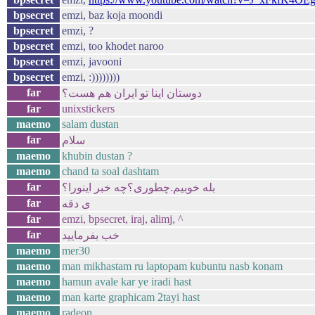
bpsecret
emzi, baz koja moondi
bpsecret
emzi, ?
bpsecret
emzi, too khodet naroo
bpsecret
emzi, javooni
bpsecret
emzi, :))))))))
far
دوستان اینا تو ایران هم هست؟
far
unixstickers
maemo
salam dustan
far
سلام
maemo
khubin dustan ?
maemo
chand ta soal dashtam
far
بله خوبیم.چطوری؟چه خبر اینورا؟
far
ی دقه
far
emzi, bpsecret,‎‏ ‏iraj, alimj, ^
far
خب بفرمایید
maemo
mer30
maemo
man mikhastam ru laptopam kubuntu nasb konam
maemo
hamun avale kar ye iradi hast
maemo
man karte graphicam 2tayi hast
maemo
radeon