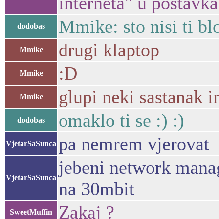
interneta" u postavk
Mmike: sto nisi ti bl
dodobas
drugi klaptop
Mmike
:D
Mmike
glupi neki sastanak 
Mmike
omaklo ti se :) :)
dodobas
pa nemrem vjerovat
VjetarSaSunca
jebeni network manag
VjetarSaSunca
na 30mbit
Zakaj ?
SweetMuffin