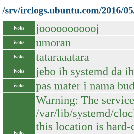
/srv/irclogs.ubuntu.com/2016/05
jooooooooooj
ivoks
umoran
ivoks
tataraaatara
ivoks
jebo ih systemd da ih
ivoks
pas mater i nama bud
ivoks
Warning: The service 
/var/lib/systemd/cloc
this location is hard
ivoks