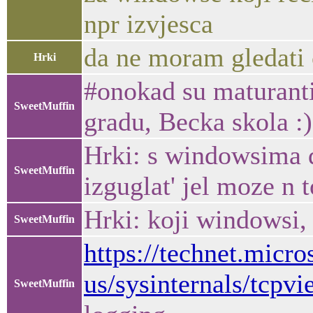
npr izvjesca
da ne moram gledati
Hrki
#onokad su maturanti 
SweetMuffin
gradu, Becka skola :)
Hrki: s windowsima d
SweetMuffin
izguglat' jel moze n 
Hrki: koji windowsi,
SweetMuffin
https://technet.micro
us/sysinternals/tcpvi
SweetMuffin