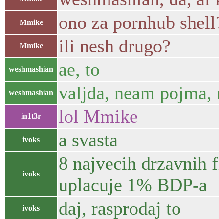
ono za pornhub shell
Mmike
ili nesh drugo?
Mmike
ae, to
weshmashian
valjda, neam pojma, n
weshmashian
lol Mmike
in1t3r
a svasta
ivoks
8 najvecih drzavnih f
ivoks
uplacuje 1% BDP-a
daj, rasprodaj to
ivoks