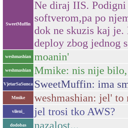
Ne diraj IIS. Podigni
softverom,pa po njem
SweetMuffin
dok ne skuzis kaj je.
deploy zbog jednog s
moanin'
weshmashian
Mmike: nis nije bilo, 
weshmashian
SweetMuffin: ima sm
VjetarSaSunca
weshmashian: jel' to 
Mmike
jel trosi tko AWS?
vileni_
nazalost...
dodobas