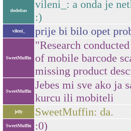
vileni_: a onda je net
dodobas
:)
prije bi bilo opet pr
vileni_
"Research conducted
of mobile barcode sca
SweetMuffin
missing product desc
Jebes mi sve ako ja 
SweetMuffin
kurcu ili mobiteli
SweetMuffin: da.
jelly
:0)
SweetMuffin