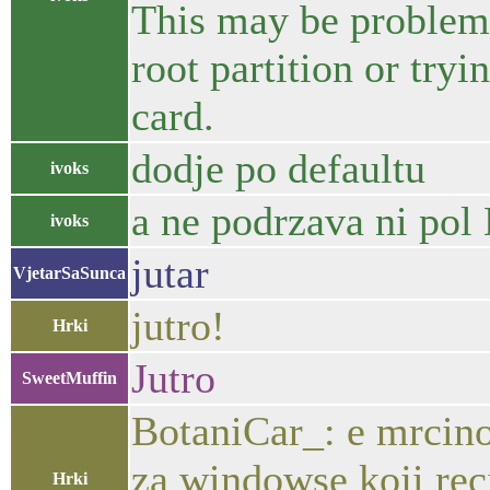
This may be problema
root partition or try
card.
dodje po defaultu
ivoks
a ne podrzava ni po
ivoks
jutar
VjetarSaSunca
jutro!
Hrki
Jutro
SweetMuffin
BotaniCar_: e mrcin
za windowse koji reci
Hrki