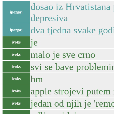
dosao iz Hrvatistana p
ipozgaj
depresiva
dva tjedna svake god
ipozgaj
je
ivoks
malo je sve crno
ivoks
svi se bave problemim
ivoks
hm
ivoks
apple strojevi putem
ivoks
jedan od njih je 're
ivoks