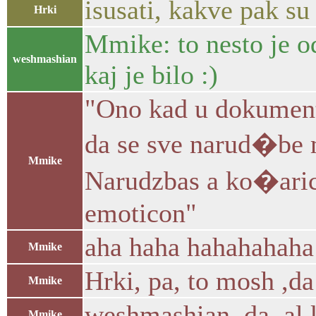
isusati, kakve pak su 
Hrki
Mmike: to nesto je od
weshmashian
kaj je bilo :)
"Ono kad u dokumenta
da se sve narud�be m
Mmike
Narudzbas a ko�arice
emoticon"
aha haha hahahahaha 
Mmike
Hrki, pa, to mosh ,da
Mmike
weshmashian, da, al 
Mmike