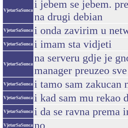
i jebem se jebem. pr
VjetarSaSunca
na drugi debian
i onda zavirim u net
VjetarSaSunca
i imam sta vidjeti
VjetarSaSunca
na serveru gdje je g
VjetarSaSunca
manager preuzeo sve
i tamo sam zakucan 
VjetarSaSunca
i kad sam mu rekao 
VjetarSaSunca
i da se ravna prema in
VjetarSaSunca
no
VjetarSaSunca