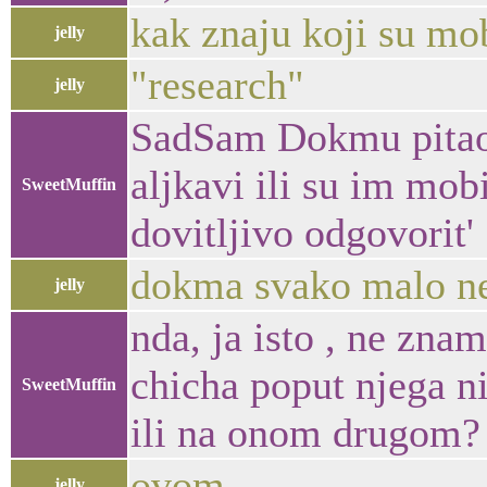
kak znaju koji su mo
jelly
"research"
jelly
SadSam Dokmu pitao na
aljkavi ili su im mobi
SweetMuffin
dovitljivo odgovorit' 
dokma svako malo ne
jelly
nda, ja isto , ne zna
chicha poput njega ni
SweetMuffin
ili na onom drugom?
ovom
jelly