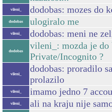
dodobas: mozes do k
vileni_
ulogiralo me
dodobas
dodobas: meni ne zeli
vileni_
vileni_: mozda je do 
dodobas
Private/Incognito ?
dodobas: proradilo s
vileni_
prolazilo
imamo jedno 7 accou
vileni_
ali na kraju nije samo
vileni_