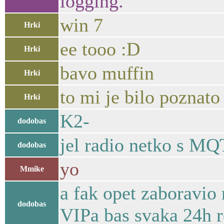
logging.
win 7
Hrki
ee tooo :D
Hrki
bavo muffin
Hrki
to mi je bilo poznato
Hrki
K2-
dodobas
jel radio netko s MQ
dodobas
yo
Mmike
a fak opet zaboravio r
dodobas
VIPa bas svaka 24h r