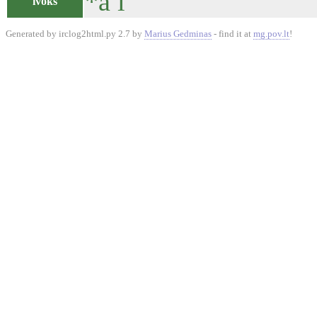
*a i
ivoks
Generated by irclog2html.py 2.7 by
Marius Gedminas
- find it at
mg.pov.lt
!