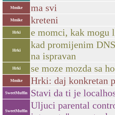
ma svi
Mmike
kreteni
Mmike
e momci, kak mogu lo
Hrki
kad promijenim DNS u
Hrki
na ispravan
se moze mozda sa ho
Hrki
Hrki: daj konkretan p
Mmike
Stavi da ti je localho
SweetMuffin
Uljuci parental contr
SweetMuffin