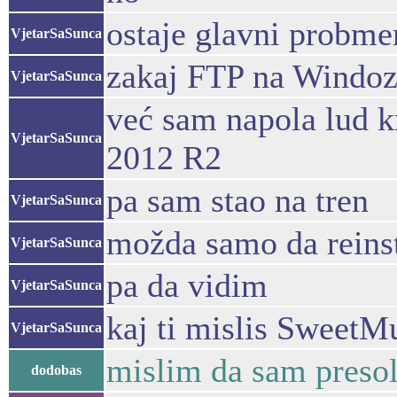
ostaje glavni probm
VjetarSaSunca
zakaj FTP na Windoz
VjetarSaSunca
već sam napola lud kr
VjetarSaSunca
2012 R2
pa sam stao na tren
VjetarSaSunca
možda samo da reinst
VjetarSaSunca
pa da vidim
VjetarSaSunca
kaj ti mislis SweetMu
VjetarSaSunca
mislim da sam presol
dodobas