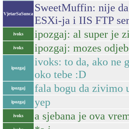
SweetMuffin: nije da
VjetarSaSunca
ESXi-ja i IIS FTP se
ipozgaj: al super je zi
ivoks
ipozgaj: mozes odjeba
ivoks
ivoks: to da, ako ne g
ipozgaj
oko tebe :D
fala bogu da zivimo 
ipozgaj
yep
ipozgaj
a sjebana je ova vre
ivoks