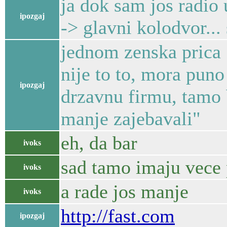
ja dok sam jos radio
ipozgaj
-> glavni kolodvor...
jednom zenska prica "
nije to to, mora puno 
ipozgaj
drzavnu firmu, tamo 
manje zajebavali"
eh, da bar
ivoks
sad tamo imaju vece 
ivoks
a rade jos manje
ivoks
http://fast.com
ipozgaj