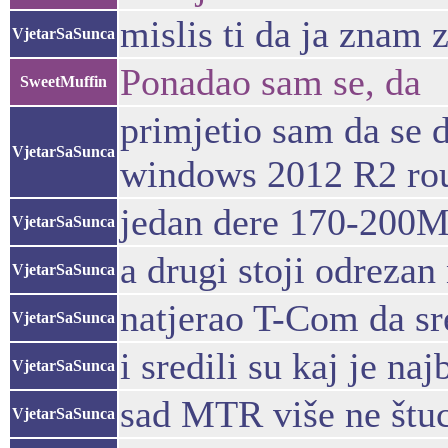
mislis ti da ja znam 
VjetarSaSunca
Ponadao sam se, da
SweetMuffin
primjetio sam da se d
VjetarSaSunca
windows 2012 R2 rout
jedan dere 170-200M
VjetarSaSunca
a drugi stoji odrezan
VjetarSaSunca
natjerao T-Com da sr
VjetarSaSunca
i sredili su kaj je naj
VjetarSaSunca
sad MTR više ne štu
VjetarSaSunca