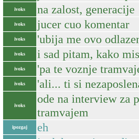
na zalost, generacije
ivoks
jucer cuo komentar
ivoks
'ubija me ovo odlaze
ivoks
i sad pitam, kako mis
ivoks
'pa te voznje tramva
ivoks
'ali... ti si nezaposlen
ivoks
ode na interview za 
ivoks
tramvajem
eh
ipozgaj