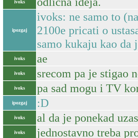
odlicna ideja.
ivoks
ivoks: ne samo to (na
2100e pricati o ustas
ipozgaj
samo kukaju kao da j
ae
ivoks
srecom pa je stigao n
ivoks
pa sad mogu i TV kori
ivoks
:D
ipozgaj
al da je ponekad uzas
ivoks
jednostavno treba pr
ivoks