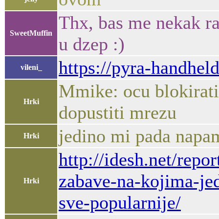
Thx, bas me nekak raz
SweetMuffin
u dzep :)
https://pyra-handhel
vileni_
Mmike: ocu blokirati 
Hrki
dopustiti mrezu
jedino mi pada napam
Hrki
http://idesh.net/repo
zabave-na-kojima-je
Hrki
sve-popularnije/