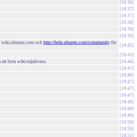
18:36
18:37
18:37
18:38
18:39
18:39
med wiki.ubuntu.com och
http://help.ubuntu.com/community
för
18:42
18:43
m att byta wiki-mjukvara.
18:44
18:45
18:46
18:47
18:47
18:47
18:48
18:48
18:49
18:50
18:50
18:51