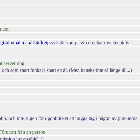
onten.
e/cgi-bin/mailman/listinfo/tp-sv>
där morpa & co deltar mycket aktivt.
år server dog.
ch som snart funkat i snart ett år. (Men kanske inte så länge till...)
jobb, och inte sugen för ögonblicket att hugga tag i någon av punkterna.
 Förutom från en person.
mission impossible'. ;)