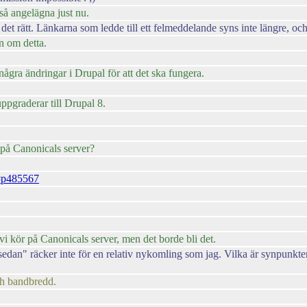
så angelägna just nu.
r det rätt. Länkarna som ledde till ett felmeddelande syns inte längre, oc
an om detta.
några ändringar i Drupal för att det ska fungera.
uppgraderar till Drupal 8.
e på Canonicals server?
7#p485567
vi kör på Canonicals server, men det borde bli det.
sedan" räcker inte för en relativ nykomling som jag. Vilka är synpunkte
ch bandbredd.