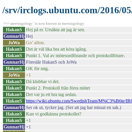
/srv/irclogs.ubuntu.com/2016/05
=== meetingology` is now known as meetingology
HakanS
Hej på er. Ursäkta att jag är sen.
GunnarHj
Hej
JoWa
Go’ afton.
HakanS
Det är väl lika bra att köra igång.
HakanS
Punkt 1. Val av mötesordförande och protokollförare.
GunnarHj
Föreslår HakanS och JoWa
HakanS
OK för mig.
JoWa
+1
HakanS
Då klubbar vi det.
HakanS
Punkt 2. Protokoll från förra mötet
HakanS
Det var ju ett bra tag sedan.
HakanS
https://wiki.ubuntu.com/SwedishTeam/M%C3%B6te/I
GunnarHj
Ser ok ut, tycker jag. (Ser att jag har missat en sak.)
HakanS
Kan vi godkänna protokollet?
HakanS
+1
GunnarHj
+1