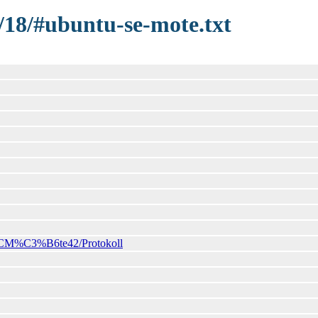
/18/#ubuntu-se-mote.txt
RCM%C3%B6te42/Protokoll