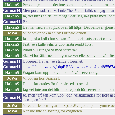
HakanS
Personligen känns det inte som att några av punkterna är 
GunnarHj
Men portalsidan är väl inte *helt* återställd, om jag fatta
HakanS
Ja, det finns en del att ta tag i där. Jag ska prata med Joh
GunnarHj
Bra.
HakanS
Det har med att vi gick över till https. Det behöver göras 
JoWa
Vi behöver också en ny Drupal-version.
HakanS
Ja. Jag ska kolla hur vi kan få till portal-utseendet om vi 
HakanS
Fast jag skulle vilja ta upp nästa punkt först.
HakanS
Punkt 5. Hur gör vi med servern?
HakanS
Ska vi forsätta med en egen server eller ska vi ha vår sit
GunnarHj
Upprepar frågan jag ställde i forumet:
GunnarHj
https://ubuntu-se.org/phpBB3/viewtopic.php?p=48556
HakanS
Frågan kom upp i november då vår server dog.
JoWa
Vi bor nu hos Space2U.
HakanS
Det diskuterades för flera år sedan också.
HakanS
Jag vet inte om det blir mindre jobb för server-admin om 
Jo, men "frågan kom upp" och "diskuterades för flera år 
GunnarHj
lösningen bra?
JoWa
Nuvarande lösning är att Space2U bjuder på utrymme o
JoWa
Kanske inte en lösning för evigheten.