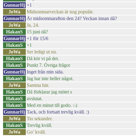
GunnarHj
+1
JoWa
Midsommarveckan är nog populär.
GunnarHj
Är midsommarafton den 24? Veckan innan då?
JoWa
Ja, 24.
HakanS
15 juni då?
GunnarHj
+1 för 15/6
HakanS
+1
JoWa
Ser ledigt ut nu.
HakanS
Då kör vi på det.
HakanS
Punkt 7. Övriga frågor
GunnarHj
Inget från min sida.
HakanS
Jag har inte heller något.
JoWa
Samma här.
HakanS
Då förklarar jag mötet s
HakanS
avslutat.
HakanS
Med en minut till godo. :-)
GunnarHj
Tack, och fortsatt trevlig kväll. :)
JoWa
Tio sekunder.
HakanS
Trevlig kväll.
JoWa
Go’ kväll.