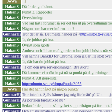
JoWa
+1
HakanS
Då är det godkännt.
HakanS
Punkt 3. Rapporter
HakanS
Översättning:
HakanS
Vad jag läst i forumet så ser det bra ut på översättningsfr
HakanS
Någon som har mer information?
GunnarHj
Tror det är så. Det mesta händer på <
http://listor.tp-sv.s
HakanS
Ja, de jobbar på bra.
HakanS
Övrigt som gjorts:
HakanS
Andreas och Johan m.fl gjorde ett bra jobb i höstas när v
GunnarHj
Vill nämna BankID för Chrome, som jag är lite stolt över, o
HakanS
Ja, där har du jobbat på bra.
GunnarHj
+1 om den nya serverlösningen. Bra gjort!
HakanS
Då kommer vi osökt in på nästa punkt på dagordningen.
HakanS
Punkt 4. Att göra-lista
HakanS
http://ubuntu-se.org/drupal/node/3955
JoWa
Har det hänt något på någon punkt?
GunnarHj
Tror inte det. Själv känner jag mig lite 'mätt' på Ubuntu-
GunnarHj
Är portalen färdigfixad nu?
HakanS
Sedan är det ju inte så mycket supportfrågor på forumet.
GunnarHj
Och att systematisera svaren till den personen torde vara '