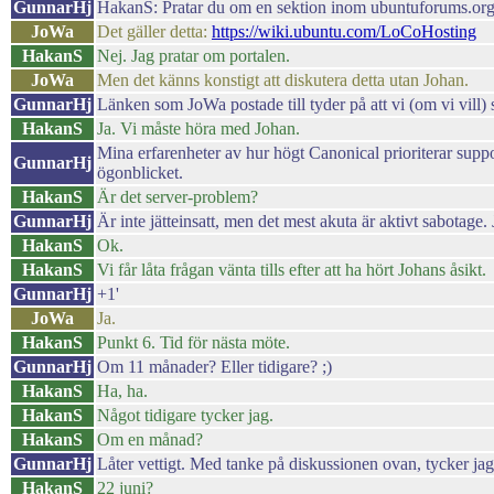
GunnarHj
HakanS: Pratar du om en sektion inom ubuntuforums.org?
JoWa
Det gäller detta:
https://wiki.ubuntu.com/LoCoHosting
HakanS
Nej. Jag pratar om portalen.
JoWa
Men det känns konstigt att diskutera detta utan Johan.
GunnarHj
Länken som JoWa postade till tyder på att vi (om vi vill) s
HakanS
Ja. Vi måste höra med Johan.
Mina erfarenheter av hur högt Canonical prioriterar supp
GunnarHj
ögonblicket.
HakanS
Är det server-problem?
GunnarHj
Är inte jätteinsatt, men det mest akuta är aktivt sabotage
HakanS
Ok.
HakanS
Vi får låta frågan vänta tills efter att ha hört Johans åsikt.
GunnarHj
+1'
JoWa
Ja.
HakanS
Punkt 6. Tid för nästa möte.
GunnarHj
Om 11 månader? Eller tidigare? ;)
HakanS
Ha, ha.
HakanS
Något tidigare tycker jag.
HakanS
Om en månad?
GunnarHj
Låter vettigt. Med tanke på diskussionen ovan, tycker jag
HakanS
22 juni?