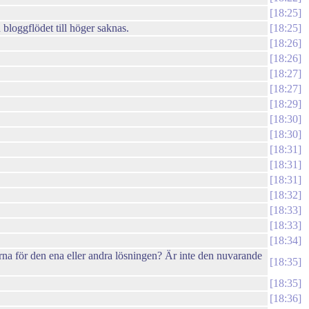
18:25
h bloggflödet till höger saknas.
18:25
18:26
18:26
18:27
18:27
18:29
18:30
18:30
18:31
18:31
18:31
18:32
18:33
18:33
18:34
rna för den ena eller andra lösningen? Är inte den nuvarande
18:35
18:35
18:36