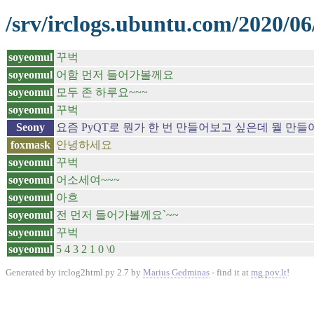
/srv/irclogs.ubuntu.com/2020/06
soyeomul
꾸벅
soyeomul
어함 먼저 들어가볼께요
soyeomul
모두 존 하루요~~~
soyeomul
꾸벅
Seony
요즘 PyQT로 뭔가 한 번 만들어보고 싶은데 뭘 
foxmask
안녕하세요
soyeomul
꾸벅
soyeomul
어소세여~~~
soyeomul
아흐
soyeomul
전 먼저 들어가볼께요`~~
soyeomul
꾸벅
soyeomul
5 4 3 2 1 0 \0
Generated by irclog2html.py 2.7 by
Marius Gedminas
- find it at
mg.pov.lt
!