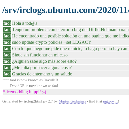
/srv/irclogs.ubuntu.com/2020/11
faol
Hola a tod@s
faol
Tengo un problema con el error o bug del Diffie-Hellman para mi
faol
He encontrado una posible solución en una página que me indica
faol
sudo update-crypto-policies --set LEGACY
faol
Con lo que luego me pide que reinicie, lo hago pero no hay cam
faol
Sigue sin funcionar en mi caso
faol
¿Alguien sabe algo más sobre esto?
faol
¿Me falta por hacer alguna cosa?
faol
Gracias de antemano y un saludo
=== faol is now known as DavidNR
=== DavidNR is now known as faol
* icemodding hi ppl! ;-)
Generated by irclog2html.py 2.7 by
Marius Gedminas
- find it at
mg.pov.lt
!