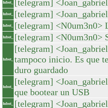
[telegram] <Joan_gabriel
lubot_
[telegram] <Joan_gabriel>
lubot_
[telegram] <N0um3n0> Lo
lubot_
[telegram] <N0um3n0> Si
lubot_
[telegram] <Joan_gabrie
tampoco inicio. Es que t
lubot_
duro guardado
[telegram] <Joan_gabriel
lubot_
que bootear un USB
[telegram] <Joan_gabrie
lubot_