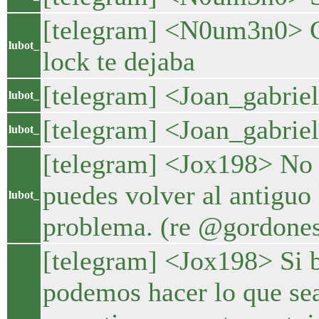
[telegram] <N0um3n0> Cr
lubot_
lock te dejaba
[telegram] <Joan_gabriel
lubot_
[telegram] <Joan_gabrie
lubot_
[telegram] <Jox198> No
puedes volver al antiguo 
lubot_
problema. (re @gordones
[telegram] <Jox198> Si b
podemos hacer lo que sea