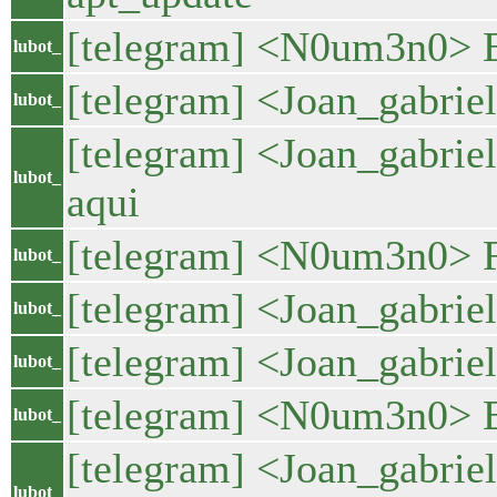
[telegram] <N0um3n0> E
lubot_
[telegram] <Joan_gabriel
lubot_
[telegram] <Joan_gabriel
lubot_
aqui
[telegram] <N0um3n0> F
lubot_
[telegram] <Joan_gabriel
lubot_
[telegram] <Joan_gabriel
lubot_
[telegram] <N0um3n0> Es
lubot_
[telegram] <Joan_gabrie
lubot_