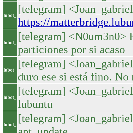
[telegram] <Joan_gabrie
lubot_
https://matterbridge.lub
[telegram] <N0um3n0> Pas
lubot_
particiones por si acaso
[telegram] <Joan_gabrie
lubot_
duro ese si está fino. No
[telegram] <Joan_gabriel
lubot_
lubuntu
[telegram] <Joan_gabriel
lubot_
apt_update