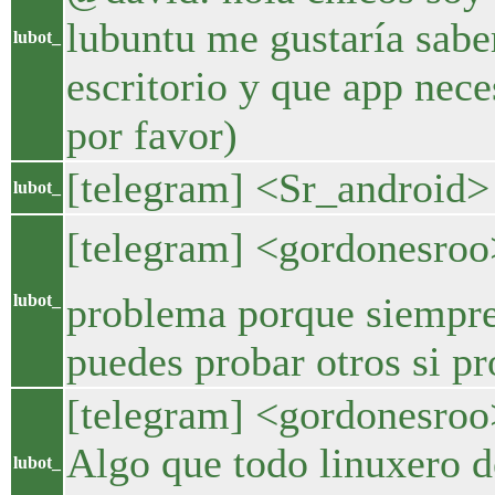
lubuntu me gustaría sabe
lubot_
escritorio y que app nec
por favor)
[telegram] <Sr_android>
lubot_
[telegram] <gordonesro
problema porque siempre 
lubot_
puedes probar otros si p
[telegram] <gordonesro
Algo que todo linuxero de
lubot_