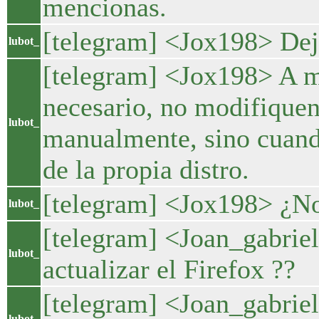
mencionas.
[telegram] <Jox198> Deje
lubot_
[telegram] <Jox198> A 
necesario, no modifiquen 
lubot_
manualmente, sino cuand
de la propia distro.
[telegram] <Jox198> ¿N
lubot_
[telegram] <Joan_gabrie
lubot_
actualizar el Firefox ??
[telegram] <Joan_gabriel>
lubot_