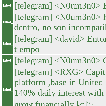
[telegram] <N0um3n0> 
lubot_
[telegram] <N0um3n0> K
lubot_
dentro, no son incompati
[telegram] <david> Enton
lubot_
tiempo
[telegram] <N0um3n0> C
lubot_
[telegram] <RXG> Capita
platform ,base in Unite
lubot_
140% daily interest with
grow financially 📈📉