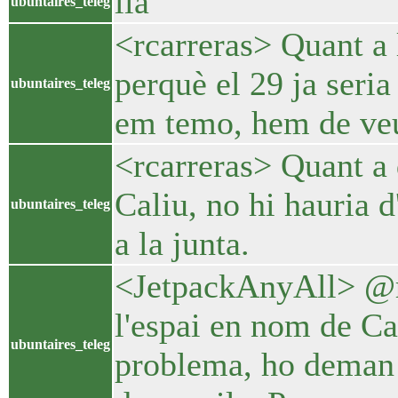
lia
ubuntaires_teleg
<rcarreras> Quant a l
perquè el 29 ja seria
ubuntaires_teleg
em temo, hem de veur
<rcarreras> Quant a
Caliu, no hi hauria 
ubuntaires_teleg
a la junta.
<JetpackAnyAll> @r
l'espai en nom de Ca
ubuntaires_teleg
problema, ho deman …