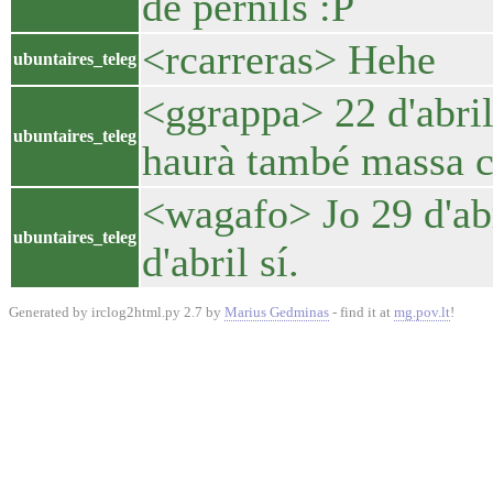
de pernils :P
<rcarreras> Hehe
ubuntaires_teleg
<ggrappa> 22 d'abril
ubuntaires_teleg
haurà també massa 
<wagafo> Jo 29 d'abr
ubuntaires_teleg
d'abril sí.
Generated by irclog2html.py 2.7 by
Marius Gedminas
- find it at
mg.pov.lt
!