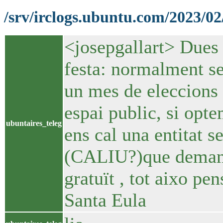
/srv/irclogs.ubuntu.com/2023/02
<josepgallart> Dues 
festa: normalment se
un mes de eleccions 
espai public, si opte
ubuntaires_teleg
ens cal una entitat s
(CALIU?)que demani 
gratuït , tot aixo pe
Santa Eula