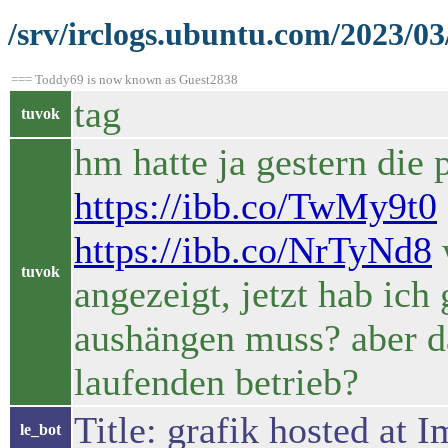
/srv/irclogs.ubuntu.com/2023/03
=== Toddy69 is now known as Guest2838
tag
tuvok
hm hatte ja gestern die 
https://ibb.co/TwMy9t0
https://ibb.co/NrTyNd8
w
tuvok
angezeigt, jetzt hab ich
aushängen muss? aber da
laufenden betrieb?
Title: grafik hosted at
le_bot