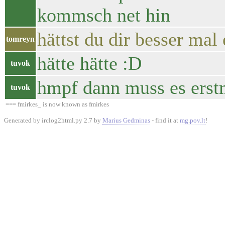
kommsch net hin
hättst du dir besser ma
tomreyn
hätte hätte :D
tuvok
hmpf dann muss es erst
tuvok
=== fmirkes_ is now known as fmirkes
Generated by irclog2html.py 2.7 by
Marius Gedminas
- find it at
mg.pov.lt
!